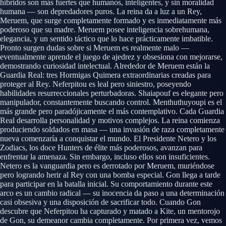
híbridos son más fuertes que humanos, inteligentes, y sin moralidad
humana — son depredadores puros. La reina da a luz a un Rey,
Meruem, que surge completamente formado y es inmediatamente más
poderoso que su madre. Meruem posee inteligencia sobrehumana,
elegancia, y un sentido táctico que lo hace prácticamente imbatible.
Pronto surgen dudas sobre si Meruem es realmente malo —
eventualmente aprende el juego de ajedrez y obsesiona con mejorarse,
demostrando curiosidad intelectual. Alrededor de Meruem están la
Guardia Real: tres Hormigas Quimera extraordinarias creadas para
proteger al Rey. Neferpitou es leal pero siniestro, poseyendo
habilidades resurreccionales perturbadoras. Shaiapouf es elegante pero
manipulador, constantemente buscando control. Menthuthuyoupi es el
más grande pero paradójicamente el más contemplativo. Cada Guardia
Real desarrolla personalidad y motivos complejos. La reina comienza
produciendo soldados en masa — una invasión de raza completamente
nueva comenzaría a conquistar el mundo. El Presidente Netero y los
Zodiacs, los doce Hunters de élite más poderosos, avanzan para
enfrentar la amenaza. Sin embargo, incluso ellos son insuficientes.
Netero es la vanguardia pero es derrotado por Meruem, muriéndose
pero logrando herir al Rey con una bomba especial. Gon llega a tarde
para participar en la batalla inicial. Su comportamiento durante este
arco es un cambio radical — su inocencia da paso a una determinación
casi obsesiva y una disposición de sacrificar todo. Cuando Gon
descubre que Neferpitou ha capturado y matado a Kite, un mentorojo
de Gon, su demeanor cambia completamente. Por primera vez, vemos