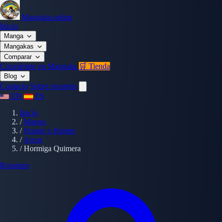
Mangaka.online
Inicio
Manga
Mangakas
Comparar
Conviértete en Mangaka
🛒 Tienda
Blog
Contacto
Sobre nosotros
EN
ES
Inicio
/
Manga
/
Hunter x Hunter
/
Arcos
/
Hormiga Quimera
Resumen