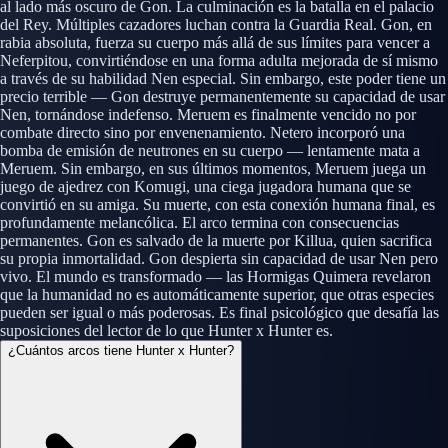
al lado más oscuro de Gon. La culminación es la batalla en el palacio
del Rey. Múltiples cazadores luchan contra la Guardia Real. Gon, en
rabia absoluta, fuerza su cuerpo más allá de sus límites para vencer a
Neferpitou, convirtiéndose en una forma adulta mejorada de sí mismo
a través de su habilidad Nen especial. Sin embargo, este poder tiene un
precio terrible — Gon destruye permanentemente su capacidad de usar
Nen, tornándose indefenso. Meruem es finalmente vencido no por
combate directo sino por envenenamiento. Netero incorporó una
bomba de emisión de neutrones en su cuerpo — lentamente mata a
Meruem. Sin embargo, en sus últimos momentos, Meruem juega un
juego de ajedrez con Komugi, una ciega jugadora humana que se
convirtió en su amiga. Su muerte, con esta conexión humana final, es
profundamente melancólica. El arco termina con consecuencias
permanentes. Gon es salvado de la muerte por Killua, quien sacrifica
su propia inmortalidad. Gon despierta sin capacidad de usar Nen pero
vivo. El mundo es transformado — las Hormigas Quimera revelaron
que la humanidad no es automáticamente superior, que otras especies
pueden ser igual o más poderosas. Es final psicológico que desafía las
suposiciones del lector de lo que Hunter x Hunter es.
¿Cuántos arcos tiene Hunter x Hunter?