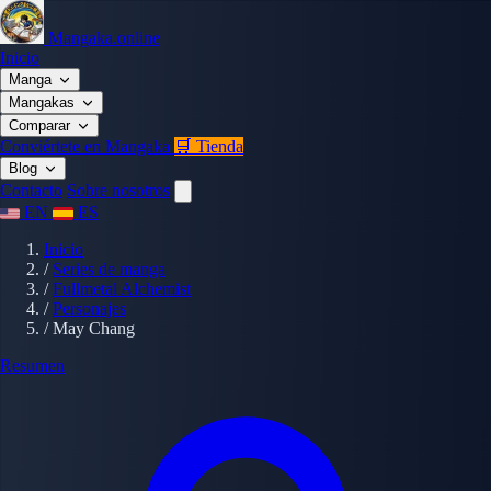
Mangaka.online
Inicio
Manga
Mangakas
Comparar
Conviértete en Mangaka
🛒 Tienda
Blog
Contacto
Sobre nosotros
EN
ES
Inicio
/
Series de manga
/
Fullmetal Alchemist
/
Personajes
/
May Chang
Resumen