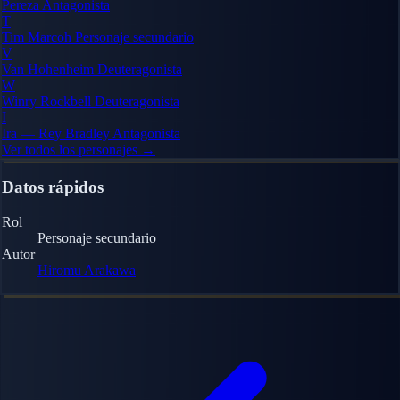
Pereza
Antagonista
T
Tim Marcoh
Personaje secundario
V
Van Hohenheim
Deuteragonista
W
Winry Rockbell
Deuteragonista
I
Ira — Rey Bradley
Antagonista
Ver todos los personajes →
Datos rápidos
Rol
Personaje secundario
Autor
Hiromu Arakawa