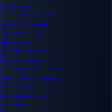
C
Codicia
Antagonista
I
Izumi Curtis
Personaje secundario
L
Lan Fan
Personaje secundario
L
Ling Yao
Deuteragonista
L
Lujuria
Antagonista
M
Maes Hughes
Deuteragonista
M
May Chang
Personaje secundario
O
Olivier Mira Armstrong
Deuteragonista
O
Orgullo — Selim Bradley
Antagonista
R
Riza Hawkeye
Deuteragonista
R
Roy Mustang
Deuteragonista
S
Scar
Antagonista
P