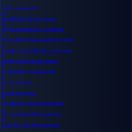
L
Lujuria
Antagonista
M
Maes Hughes
Deuteragonista
M
May Chang
Personaje secundario
O
Olivier Mira Armstrong
Deuteragonista
O
Orgullo — Selim Bradley
Antagonista
R
Riza Hawkeye
Deuteragonista
R
Roy Mustang
Deuteragonista
S
Scar
Antagonista
P
Pereza
Antagonista
T
Tim Marcoh
Personaje secundario
V
Van Hohenheim
Deuteragonista
W
Winry Rockbell
Deuteragonista
I