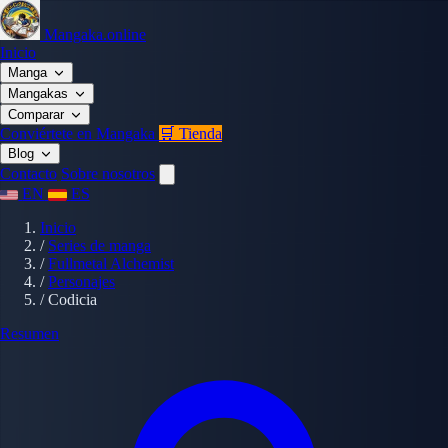
Mangaka.online
Inicio
Manga
Mangakas
Comparar
Conviértete en Mangaka
🛒 Tienda
Blog
Contacto
Sobre nosotros
EN
ES
Inicio
/
Series de manga
/
Fullmetal Alchemist
/
Personajes
/
Codicia
Resumen