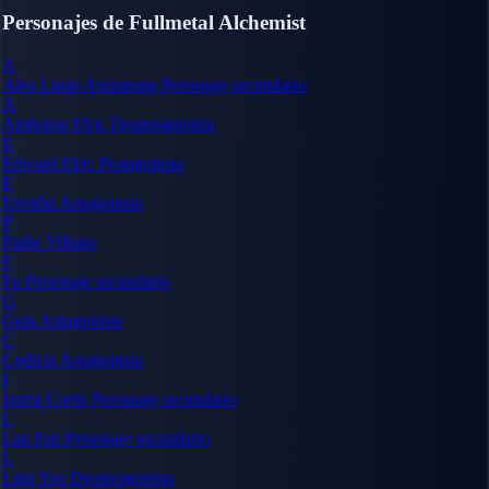
Personajes de Fullmetal Alchemist
A
Alex Louis Armstrong
Personaje secundario
A
Alphonse Elric
Deuteragonista
E
Edward Elric
Protagonista
E
Envidia
Antagonista
P
Padre
Villano
F
Fu
Personaje secundario
G
Gula
Antagonista
C
Codicia
Antagonista
I
Izumi Curtis
Personaje secundario
L
Lan Fan
Personaje secundario
L
Ling Yao
Deuteragonista