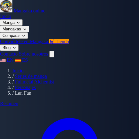
Mangaka.online
Inicio
Manga
Mangakas
Comparar
Conviértete en Mangaka
🛒 Tienda
Blog
Contacto
Sobre nosotros
EN
ES
Inicio
/
Series de manga
/
Fullmetal Alchemist
/
Personajes
/
Lan Fan
Resumen