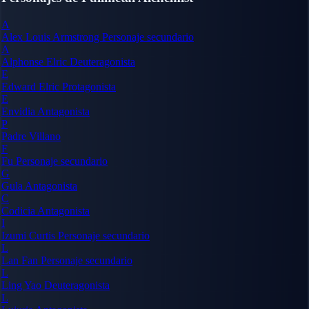
A
Alex Louis Armstrong
Personaje secundario
A
Alphonse Elric
Deuteragonista
E
Edward Elric
Protagonista
E
Envidia
Antagonista
P
Padre
Villano
F
Fu
Personaje secundario
G
Gula
Antagonista
C
Codicia
Antagonista
I
Izumi Curtis
Personaje secundario
L
Lan Fan
Personaje secundario
L
Ling Yao
Deuteragonista
L