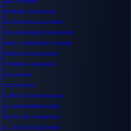
Lujuria
Antagonista
M
Maes Hughes
Deuteragonista
M
May Chang
Personaje secundario
O
Olivier Mira Armstrong
Deuteragonista
O
Orgullo — Selim Bradley
Antagonista
R
Riza Hawkeye
Deuteragonista
R
Roy Mustang
Deuteragonista
S
Scar
Antagonista
P
Pereza
Antagonista
T
Tim Marcoh
Personaje secundario
V
Van Hohenheim
Deuteragonista
W
Winry Rockbell
Deuteragonista
I
Ira — Rey Bradley
Antagonista