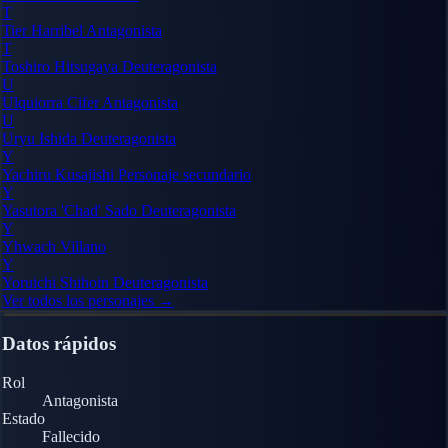
T
Tier Harribel
Antagonista
T
Toshiro Hitsugaya
Deuteragonista
U
Ulquiorra Cifer
Antagonista
U
Uryu Ishida
Deuteragonista
Y
Yachiru Kusajishi
Personaje secundario
Y
Yasutora 'Chad' Sado
Deuteragonista
Y
Yhwach
Villano
Y
Yoruichi Shihoin
Deuteragonista
Ver todos los personajes →
Datos rápidos
Rol
Antagonista
Estado
Fallecido