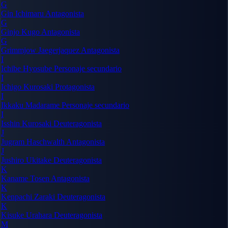
G
Gin Ichimaru
Antagonista
G
Ginjo Kugo
Antagonista
G
Grimmjow Jaegerjaquez
Antagonista
I
Ichibe Hyosube
Personaje secundario
I
Ichigo Kurosaki
Protagonista
I
Ikkaku Madarame
Personaje secundario
I
Isshin Kurosaki
Deuteragonista
J
Jugram Haschwalth
Antagonista
J
Jushiro Ukitake
Deuteragonista
K
Kaname Tosen
Antagonista
K
Kenpachi Zaraki
Deuteragonista
K
Kisuke Urahara
Deuteragonista
M