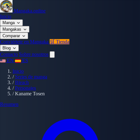
Mangaka.online
Inicio
Manga
Mangakas
Comparar
Conviértete en Mangaka
🛒 Tienda
Blog
Contacto
Sobre nosotros
EN
ES
Inicio
/
Series de manga
/
Bleach
/
Personajes
/
Kaname Tosen
Resumen