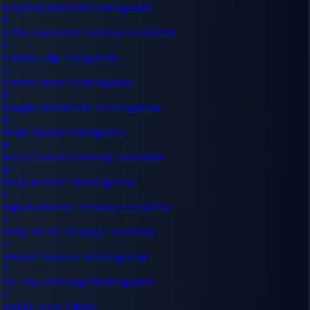
Mayuri Kurotsuchi
Deuteragonista
N
Nemu Kurotsuchi
Personaje secundario
N
Nnoitra Gilga
Antagonista
O
Orihime Inoue
Deuteragonista
R
Rangiku Matsumoto
Deuteragonista
R
Renji Abarai
Deuteragonista
R
Retsu Unohana
Personaje secundario
R
Rukia Kuchiki
Deuteragonista
S
Sajin Komamura
Personaje secundario
S
Shinji Hirako
Personaje secundario
S
Shunsui Kyoraku
Deuteragonista
S
Soi Fon (Sui-Feng)
Deuteragonista
S
Sosuke Aizen
Villano