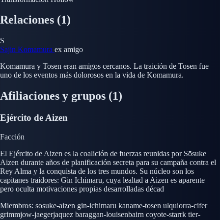
Relaciones
(1)
S
Sajin Komamura
ex amigo
Komamura y Tosen eran amigos cercanos. La traición de Tosen fue
uno de los eventos más dolorosos en la vida de Komamura.
Afiliaciones y grupos
(1)
Ejército de Aizen
Facción
El Ejército de Aizen es la coalición de fuerzas reunidas por Sōsuke
Aizen durante años de planificación secreta para su campaña contra el
Rey Alma y la conquista de los tres mundos. Su núcleo son los
capitanes traidores: Gin Ichimaru, cuya lealtad a Aizen es aparente
pero oculta motivaciones propias desarrolladas décad
Miembros:
sosuke-aizen
gin-ichimaru
kaname-tosen
ulquiorra-cifer
grimmjow-jaegerjaquez
baraggan-louisenbairn
coyote-starrk
tier-