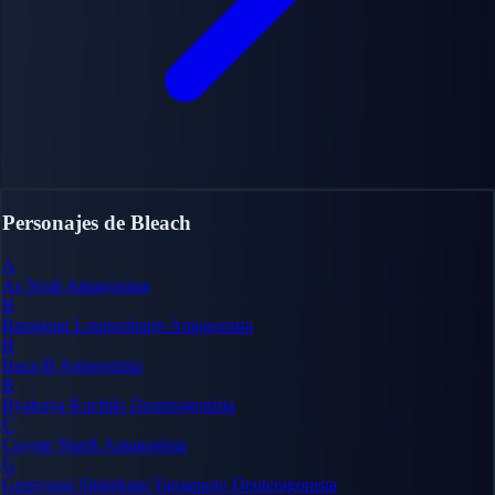
Personajes de Bleach
A
As Nodt
Antagonista
B
Baraggan Louisenbairn
Antagonista
B
Bazz-B
Antagonista
B
Byakuya Kuchiki
Deuteragonista
C
Coyote Starrk
Antagonista
G
Genryusai Shigekuni Yamamoto
Deuteragonista