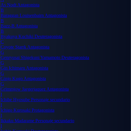
As Nodt
Antagonista
B
Baraggan Louisenbairn
Antagonista
B
Bazz-B
Antagonista
B
Byakuya Kuchiki
Deuteragonista
C
Coyote Starrk
Antagonista
G
Genryusai Shigekuni Yamamoto
Deuteragonista
G
Gin Ichimaru
Antagonista
G
Ginjo Kugo
Antagonista
G
Grimmjow Jaegerjaquez
Antagonista
I
Ichibe Hyosube
Personaje secundario
I
Ichigo Kurosaki
Protagonista
I
Ikkaku Madarame
Personaje secundario
I