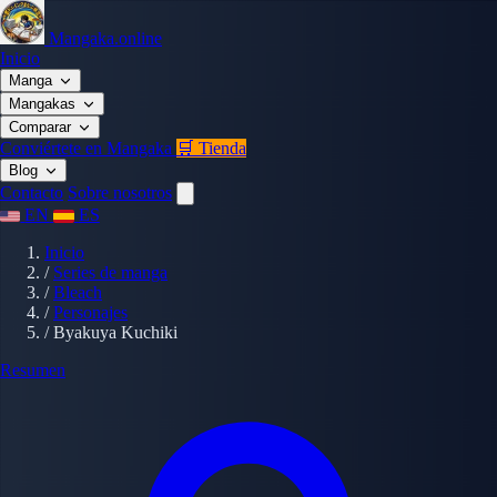
Mangaka.online
Inicio
Manga
Mangakas
Comparar
Conviértete en Mangaka
🛒 Tienda
Blog
Contacto
Sobre nosotros
EN
ES
Inicio
/
Series de manga
/
Bleach
/
Personajes
/
Byakuya Kuchiki
Resumen