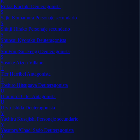
R
Rukia Kuchiki
Deuteragonista
S
Sajin Komamura
Personaje secundario
S
Shinji Hirako
Personaje secundario
S
Shunsui Kyoraku
Deuteragonista
S
Soi Fon (Sui-Feng)
Deuteragonista
S
Sosuke Aizen
Villano
T
Tier Harribel
Antagonista
T
Toshiro Hitsugaya
Deuteragonista
U
Ulquiorra Cifer
Antagonista
U
Uryu Ishida
Deuteragonista
Y
Yachiru Kusajishi
Personaje secundario
Y
Yasutora 'Chad' Sado
Deuteragonista
Y