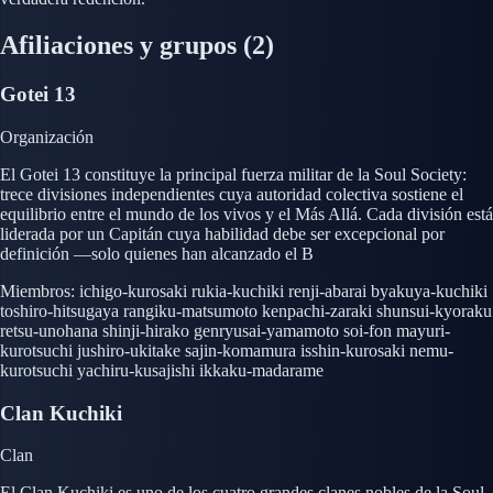
Afiliaciones y grupos
(2)
Gotei 13
Organización
El Gotei 13 constituye la principal fuerza militar de la Soul Society:
trece divisiones independientes cuya autoridad colectiva sostiene el
equilibrio entre el mundo de los vivos y el Más Allá. Cada división está
liderada por un Capitán cuya habilidad debe ser excepcional por
definición —solo quienes han alcanzado el B
Miembros:
ichigo-kurosaki
rukia-kuchiki
renji-abarai
byakuya-kuchiki
toshiro-hitsugaya
rangiku-matsumoto
kenpachi-zaraki
shunsui-kyoraku
retsu-unohana
shinji-hirako
genryusai-yamamoto
soi-fon
mayuri-
kurotsuchi
jushiro-ukitake
sajin-komamura
isshin-kurosaki
nemu-
kurotsuchi
yachiru-kusajishi
ikkaku-madarame
Clan Kuchiki
Clan
El Clan Kuchiki es uno de los cuatro grandes clanes nobles de la Soul