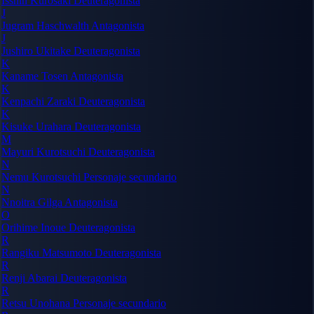
Isshin Kurosaki
Deuteragonista
J
Jugram Haschwalth
Antagonista
J
Jushiro Ukitake
Deuteragonista
K
Kaname Tosen
Antagonista
K
Kenpachi Zaraki
Deuteragonista
K
Kisuke Urahara
Deuteragonista
M
Mayuri Kurotsuchi
Deuteragonista
N
Nemu Kurotsuchi
Personaje secundario
N
Nnoitra Gilga
Antagonista
O
Orihime Inoue
Deuteragonista
R
Rangiku Matsumoto
Deuteragonista
R
Renji Abarai
Deuteragonista
R
Retsu Unohana
Personaje secundario