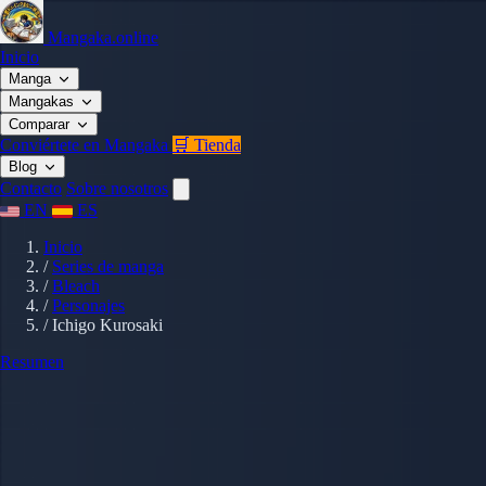
Mangaka.online
Inicio
Manga
Mangakas
Comparar
Conviértete en Mangaka
🛒 Tienda
Blog
Contacto
Sobre nosotros
EN
ES
Inicio
/
Series de manga
/
Bleach
/
Personajes
/
Ichigo Kurosaki
Resumen