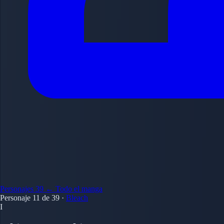
Personajes
39
← Todo el manga
Personaje 11 de 39
·
Bleach
I