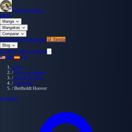
Mangaka.online
Inicio
Manga
Mangakas
Comparar
Conviértete en Mangaka
🛒 Tienda
Blog
Contacto
Sobre nosotros
EN
ES
Inicio
/
Series de manga
/
Attack on Titan
/
Personajes
/
Bertholdt Hoover
Resumen