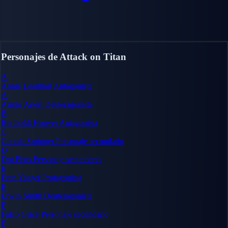
Personajes de Attack on Titan
A
Annie Leonhart
Antagonista
A
Armin Arlert
Deuteragonista
B
Bertholdt Hoover
Antagonista
C
Connie Springer
Personaje secundario
D
Dot Pixis
Personaje secundario
E
Eren Yeager
Protagonista
E
Erwin Smith
Deuteragonista
F
Falco Grice
Personaje secundario
F