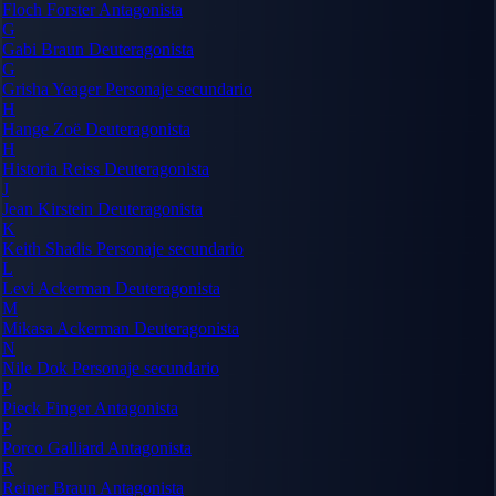
Floch Forster
Antagonista
G
Gabi Braun
Deuteragonista
G
Grisha Yeager
Personaje secundario
H
Hange Zoë
Deuteragonista
H
Historia Reiss
Deuteragonista
J
Jean Kirstein
Deuteragonista
K
Keith Shadis
Personaje secundario
L
Levi Ackerman
Deuteragonista
M
Mikasa Ackerman
Deuteragonista
N
Nile Dok
Personaje secundario
P
Pieck Finger
Antagonista
P
Porco Galliard
Antagonista
R
Reiner Braun
Antagonista