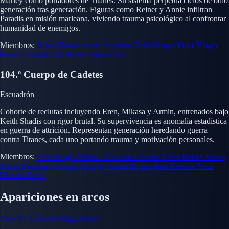
Marley como portadores de Titanes. Su sistema perpetúa ciclos de odio
generación tras generación. Figuras como Reiner y Annie infiltran
Paradis en misión marleana, viviendo trauma psicológico al confrontar
humanidad de enemigos.
Miembros:
Reiner Braun
Annie Leonhart
Zeke Yeager
Pieck Finger
Porco Galliard
Gabi Braun
Falco Grice
104.º Cuerpo de Cadetes
Escuadrón
Cohorte de reclutas incluyendo Eren, Mikasa y Armin, entrenados bajo
Keith Shadis con rigor brutal. Su supervivencia es anomalía estadística
en guerra de attrición. Representan generación heredando guerra
contra Titanes, cada uno portando trauma y motivación personales.
Miembros:
Eren Yeager
Mikasa Ackerman
Armin Arlert
Reiner Braun
Annie Leonhart
Connie Springer
Sasha Blouse
Jean Kirstein
Ymir
Historia Reiss
Apariciones en arcos
Arco #1
Caída de Shiganshina