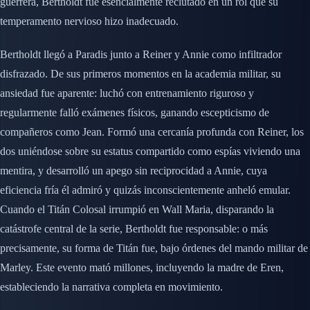
guerrera, Bertholdt fue esencialmente reclutado en un rol que su
temperamento nervioso hizo inadecuado.
Bertholdt llegó a Paradis junto a Reiner y Annie como infiltrador
disfrazado. De sus primeros momentos en la academia militar, su
ansiedad fue aparente: luchó con entrenamiento riguroso y
regularmente falló exámenes físicos, ganando escepticismo de
compañeros como Jean. Formó una cercanía profunda con Reiner, los
dos uniéndose sobre su estatus compartido como espías viviendo una
mentira, y desarrolló un apego sin reciprocidad a Annie, cuya
eficiencia fría él admiró y quizás inconscientemente anheló emular.
Cuando el Titán Colosal irrumpió en Wall Maria, disparando la
catástrofe central de la serie, Bertholdt fue responsable: o más
precisamente, su forma de Titán fue, bajo órdenes del mando militar de
Marley. Este evento mató millones, incluyendo la madre de Eren,
estableciendo la narrativa completa en movimiento.