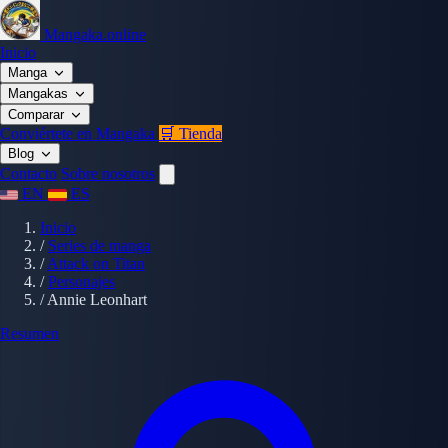
Mangaka.online
Inicio
Manga
Mangakas
Comparar
Conviértete en Mangaka
🛒 Tienda
Blog
Contacto
Sobre nosotros
EN
ES
Inicio
/
Series de manga
/
Attack on Titan
/
Personajes
/
Annie Leonhart
Resumen