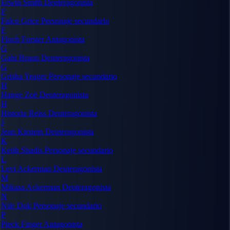
Erwin Smith
Deuteragonista
F
Falco Grice
Personaje secundario
F
Floch Forster
Antagonista
G
Gabi Braun
Deuteragonista
G
Grisha Yeager
Personaje secundario
H
Hange Zoë
Deuteragonista
H
Historia Reiss
Deuteragonista
J
Jean Kirstein
Deuteragonista
K
Keith Shadis
Personaje secundario
L
Levi Ackerman
Deuteragonista
M
Mikasa Ackerman
Deuteragonista
N
Nile Dok
Personaje secundario
P
Pieck Finger
Antagonista