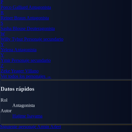
P
Porco Galliard
Antagonista
R
Reiner Braun
Antagonista
S
Sasha Blouse
Deuteragonista
W
Willy Tybur
Personaje secundario
Y
Yelena
Antagonista
Y
Ymir
Personaje secundario
Z
Zeke Yeager
Villano
Ver todos los personajes →
Datos rápidos
Rol
Antagonista
Autor
Hajime Isayama
Siguiente personaje
Armin Arlert