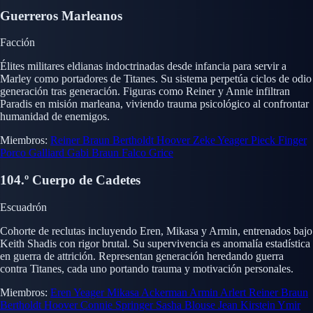
Guerreros Marleanos
Facción
Élites militares eldianas indoctrinadas desde infancia para servir a
Marley como portadores de Titanes. Su sistema perpetúa ciclos de odio
generación tras generación. Figuras como Reiner y Annie infiltran
Paradis en misión marleana, viviendo trauma psicológico al confrontar
humanidad de enemigos.
Miembros:
Reiner Braun
Bertholdt Hoover
Zeke Yeager
Pieck Finger
Porco Galliard
Gabi Braun
Falco Grice
104.º Cuerpo de Cadetes
Escuadrón
Cohorte de reclutas incluyendo Eren, Mikasa y Armin, entrenados bajo
Keith Shadis con rigor brutal. Su supervivencia es anomalía estadística
en guerra de attrición. Representan generación heredando guerra
contra Titanes, cada uno portando trauma y motivación personales.
Miembros:
Eren Yeager
Mikasa Ackerman
Armin Arlert
Reiner Braun
Bertholdt Hoover
Connie Springer
Sasha Blouse
Jean Kirstein
Ymir