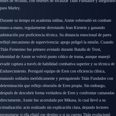
miles de reclutas, con órdenes de localizar Titán Fundador y asegurarlo
para Marley.
Durante su tiempo en academia militar, Annie sobresalió en combate
mano-a-mano, regularmente derrotando Jean Kirstein y ganando
admiración por proficiencia técnica. Su distancia emocional de pares
reflejó mecanismo de supervivencia: apego peligró la misión. Cuando
Titán Femenino fue primero avistado durante Batalla de Trost,
identidad de Annie se volvió punto crítico de trama, aunque manejó
evadir captura a través de habilidad combativa superior y su técnica de
Endurecimiento. Persiguió equipo de Eren con eficiencia clínica,
matando soldados metódicamente y persiguiendo Titán Fundador con
determinación que reflejo obsesión de Eren propia. Sin embargo,
después de descubrir forma verdadera de Eren y confrontar camaradas
directamente, Annie fue acorralada por Mikasa, lo cual llevó a su
cristalización: acto realizado sin explicación clara, dejando lectores
preguntarse si ella eligió ese destino u si su cuerpo Titán evolucionó