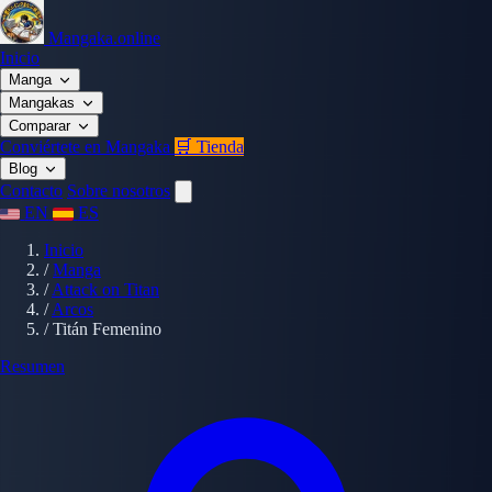
Mangaka.online
Inicio
Manga
Mangakas
Comparar
Conviértete en Mangaka
🛒 Tienda
Blog
Contacto
Sobre nosotros
EN
ES
Inicio
/
Manga
/
Attack on Titan
/
Arcos
/
Titán Femenino
Resumen