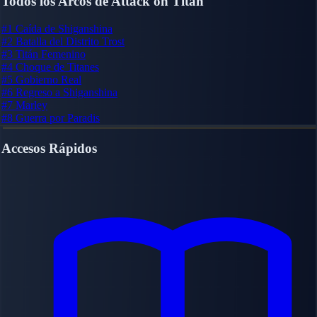
Todos los Arcos de Attack on Titan
#1
Caída de Shiganshina
#2
Batalla del Distrito Trost
#3
Titán Femenino
#4
Choque de Titanes
#5
Gobierno Real
#6
Regreso a Shiganshina
#7
Marley
#8
Guerra por Paradis
Accesos Rápidos