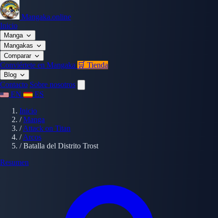
Mangaka.online
Inicio
Manga
Mangakas
Comparar
Conviértete en Mangaka
🛒 Tienda
Blog
Contacto
Sobre nosotros
EN
ES
Inicio
/
Manga
/
Attack on Titan
/
Arcos
/
Batalla del Distrito Trost
Resumen