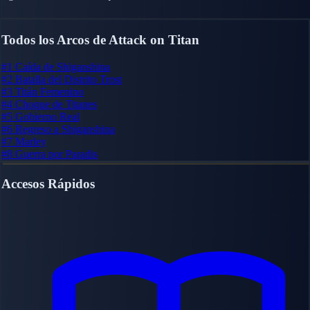
Todos los Arcos de Attack on Titan
#1
Caída de Shiganshina
#2
Batalla del Distrito Trost
#3
Titán Femenino
#4
Choque de Titanes
#5
Gobierno Real
#6
Regreso a Shiganshina
#7
Marley
#8
Guerra por Paradis
Accesos Rápidos