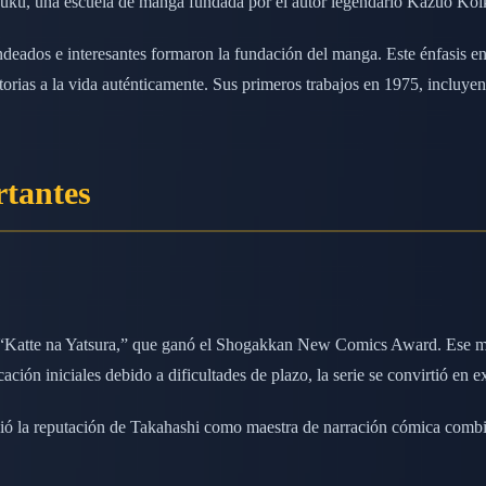
uku, una escuela de manga fundada por el autor legendario Kazuo Koi
eados e interesantes formaron la fundación del manga. Este énfasis en
torias a la vida auténticamente. Sus primeros trabajos en 1975, incluy
rtantes
 “Katte na Yatsura,” que ganó el Shogakkan New Comics Award. Ese mis
ación iniciales debido a dificultades de plazo, la serie se convirtió en 
ió la reputación de Takahashi como maestra de narración cómica combin