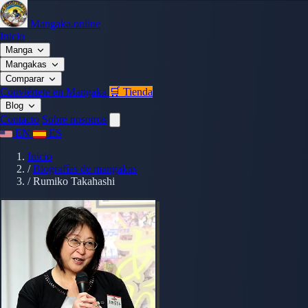
Mangaka.online
Inicio
Manga
Mangakas
Comparar
Conviértete en Mangaka
🛒 Tienda
Blog
Contacto
Sobre nosotros
EN
ES
Inicio
/
Biografías de mangakas
/
Rumiko Takahashi