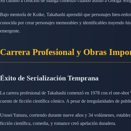
Su camino a creación de manga comenzó cuando asistió a Gekiga Sonj
Bajo mentoría de Koike, Takahashi aprendió que personajes bien-redond
conocida por crear personajes memorables y identificables trayendo his
emergente.
Carrera Profesional y Obras Impo
Éxito de Serialización Temprana
La carrera profesional de Takahashi comenzó en 1978 con el one-shot
cuento de ficción científica cómico. A pesar de irregularidades de public
Urusei Yatsura, corriendo durante nueve años y 34 volúmenes, establec
ficción científica, comedia, y romance creó apelación duradera.