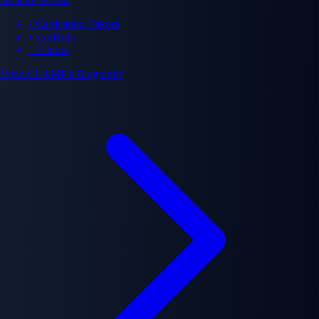
• Cardcaptor Sakura
• xxxHolic
+ 4 more
View CLAMP's Biography