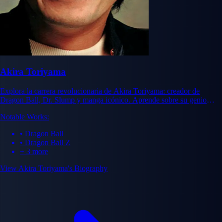
Akira Toriyama
Explora la carrera revolucionaria de Akira Toriyama: creador de
Dragon Ball, Dr. Slump y manga icónico. Aprende sobre su genio
artístico, influencia y legado en la historia del manga.
Notable Works:
• Dragon Ball
• Dragon Ball Z
+ 3 more
View Akira Toriyama's Biography