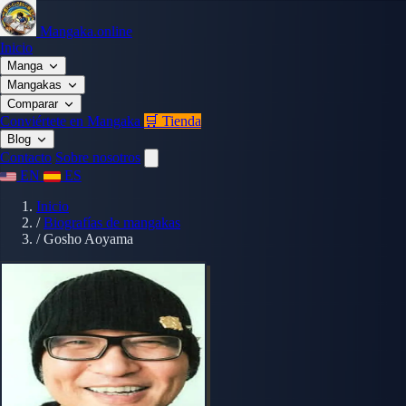
Mangaka.online
Inicio
Manga
Mangakas
Comparar
Conviértete en Mangaka
🛒 Tienda
Blog
Contacto
Sobre nosotros
EN
ES
Inicio
/
Biografías de mangakas
/
Gosho Aoyama