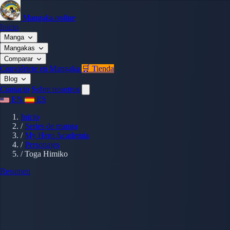
Mangaka.online
Inicio
Manga
Mangakas
Comparar
Conviértete en Mangaka
🛒 Tienda
Blog
Contacto
Sobre nosotros
EN
ES
Inicio
/
Series de manga
/
My Hero Academia
/
Personajes
/
Toga Himiko
Resumen