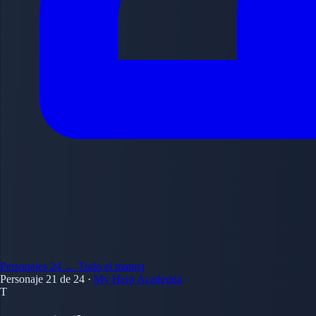
Personajes
24
← Todo el manga
Personaje 21 de 24
·
My Hero Academia
T