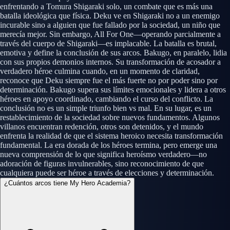
enfrentando a Tomura Shigaraki solo, un combate que es más una
batalla ideológica que física. Deku ve en Shigaraki no a un enemigo
incurable sino a alguien que fue fallado por la sociedad, un niño que
merecía mejor. Sin embargo, All For One—operando parcialmente a
través del cuerpo de Shigaraki—es implacable. La batalla es brutal,
emotiva y define la conclusión de sus arcos. Bakugo, en paralelo, lidia
con sus propios demonios internos. Su transformación de acosador a
verdadero héroe culmina cuando, en un momento de claridad,
reconoce que Deku siempre fue el más fuerte no por poder sino por
determinación. Bakugo supera sus límites emocionales y lidera a otros
héroes en apoyo coordinado, cambiando el curso del conflicto. La
conclusión no es un simple triunfo bien vs mal. En su lugar, es un
restablecimiento de la sociedad sobre nuevos fundamentos. Algunos
villanos encuentran redención, otros son detenidos, y el mundo
enfrenta la realidad de que el sistema heroico necesita transformación
fundamental. La era dorada de los héroes termina, pero emerge una
nueva comprensión de lo que significa heroísmo verdadero—no
adoración de figuras invulnerables, sino reconocimiento de que
cualquiera puede ser héroe a través de elecciones y determinación.
¿Cuántos arcos tiene My Hero Academia?