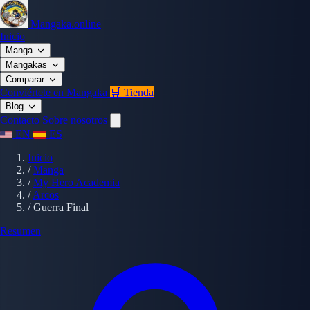
Mangaka.online
Inicio
Manga
Mangakas
Comparar
Conviértete en Mangaka
🛒 Tienda
Blog
Contacto
Sobre nosotros
EN
ES
Inicio
/
Manga
/
My Hero Academia
/
Arcos
/
Guerra Final
Resumen