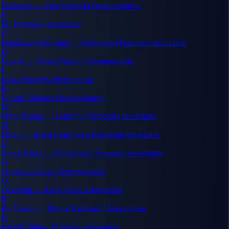
Endeavor — Enji Todoroki
Deuteragonista
E
Eri
Personaje secundario
F
Fumikage Tokoyami — Tsukuyomi
Personaje secundario
H
Hawks — Keigo Takami
Deuteragonista
I
Izuku Midoriya
Protagonista
K
Katsuki Bakugo
Deuteragonista
M
Mirio Togata — Lemillion
Personaje secundario
M
Mirko — Rumi Usagiyama
Personaje secundario
N
Nejire Hado — Nejire Chan
Personaje secundario
O
Ochaco Uraraka
Deuteragonista
O
Overhaul — Kai Chisaki
Antagonista
R
Re-Destro — Rikiya Yotsubashi
Antagonista
H
Hitoshi Shinso
Personaje secundario