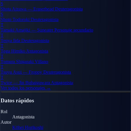
S
Shota Aizawa — Eraserhead
Deuteragonista
S
Shoto Todoroki
Deuteragonista
T
Tamaki Amajiki — Suneater
Personaje secundario
T
Tenya Iida
Deuteragonista
T
Toga Himiko
Antagonista
T
Tomura Shigaraki
Villano
T
Tsuyu Asui — Froppy
Deuteragonista
T
Twice — Jin Bubaigawara
Antagonista
Ver todos los personajes →
Datos rápidos
Rol
Antagonista
Autor
Kōhei Horikoshi