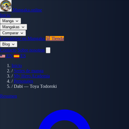
Mangaka.online
Inicio
Manga
Mangakas
Comparar
Conviértete en Mangaka
🛒 Tienda
Blog
Contacto
Sobre nosotros
EN
ES
Inicio
/
Series de manga
/
My Hero Academia
/
Personajes
/
Dabi — Toya Todoroki
Resumen