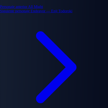
Personaje anterior
All Might
Siguiente personaje
Endeavor — Enji Todoroki