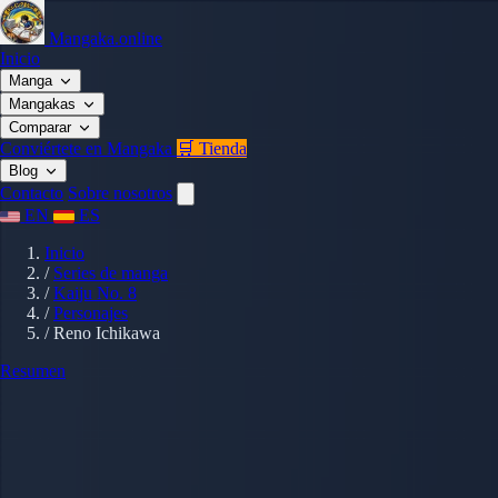
Mangaka.online
Inicio
Manga
Mangakas
Comparar
Conviértete en Mangaka
🛒 Tienda
Blog
Contacto
Sobre nosotros
EN
ES
Inicio
/
Series de manga
/
Kaiju No. 8
/
Personajes
/
Reno Ichikawa
Resumen