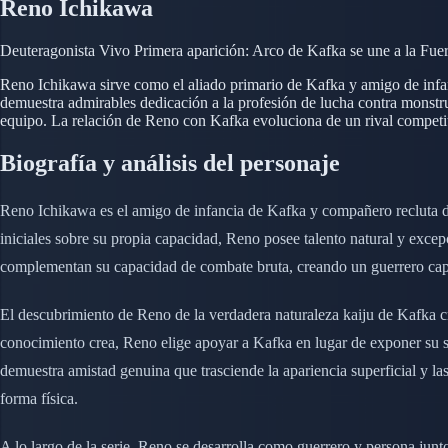
Reno Ichikawa
Deuteragonista
Vivo
Primera aparición: Arco de Kafka se une a la Fue
Reno Ichikawa sirve como el aliado primario de Kafka y amigo de infa
demuestra admirables dedicación a la profesión de lucha contra monstr
equipo. La relación de Reno con Kafka evoluciona de un rival competi
Biografía y análisis del personaje
Reno Ichikawa es el amigo de infancia de Kafka y compañero recluta d
iniciales sobre su propia capacidad, Reno posee talento natural y exce
complementan su capacidad de combate bruta, creando un guerrero capaz
El descubrimiento de Reno de la verdadera naturaleza kaiju de Kafka cre
conocimiento crea, Reno elige apoyar a Kafka en lugar de exponer su s
demuestra amistad genuina que trasciende la apariencia superficial y la
forma física.
A lo largo de la serie, Reno se desarrolla como guerrero y persona junto