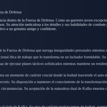
rza de Defensa
ncia dentro de la Fuerza de Defensa. Como un guerrero joven excepcion
uos. Su atención meticulosa a los detalles y sus habilidades de combat
tivo a un genuino amigo y confidente.
e la Fuerza de Defensa que navega inseguridades personales mientras d
pcional ética de trabajo que lo transforma en un luchador formidable. S
 de ejecutar planes tácticos sofisticados mientras mantiene un rendim
a un momento de carácter crucial donde la lealtad trasciende el auto-in
ecreto. Su disposición a mantener el conocimiento de la transformación
s circunstancias. Su aceptación de la naturaleza dual de Kafka muestra 
 al viaje de Kafka. Su arco de carácter explora temas de lealtad, acepta