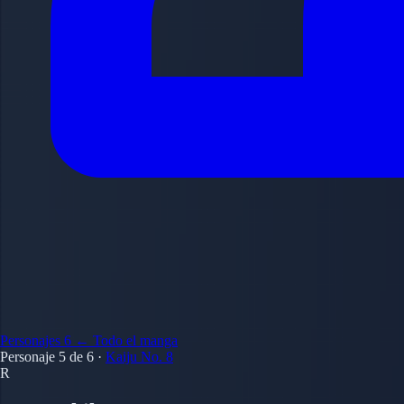
Personajes
6
← Todo el manga
Personaje 5 de 6
·
Kaiju No. 8
R