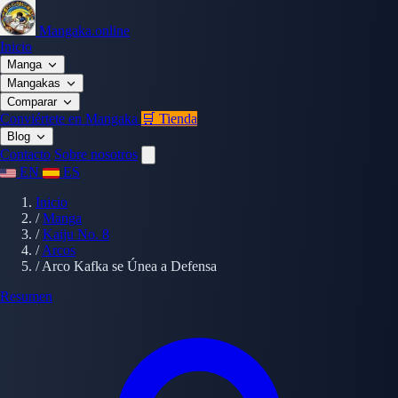
Mangaka.online
Inicio
Manga
Mangakas
Comparar
Conviértete en Mangaka
🛒 Tienda
Blog
Contacto
Sobre nosotros
EN
ES
Inicio
/
Manga
/
Kaiju No. 8
/
Arcos
/
Arco Kafka se Únea a Defensa
Resumen