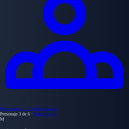
Personajes
6
← Todo el manga
Personaje 3 de 6
·
Kaiju No. 8
M