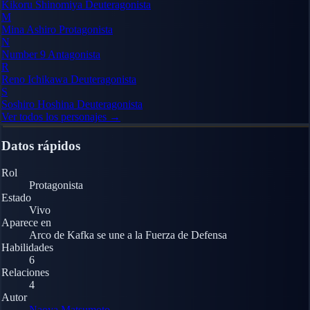
Kikoru Shinomiya
Deuteragonista
M
Mina Ashiro
Protagonista
N
Number 9
Antagonista
R
Reno Ichikawa
Deuteragonista
S
Soshiro Hoshina
Deuteragonista
Ver todos los personajes →
Datos rápidos
Rol
Protagonista
Estado
Vivo
Aparece en
Arco de Kafka se une a la Fuerza de Defensa
Habilidades
6
Relaciones
4
Autor
Naoya Matsumoto