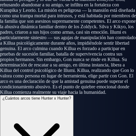
rehusando abandonar a su amigo, se infiltra en la fortaleza con
Kurapika y Leorio. La misión es peligrosa — la mansión está diseñada
como una trampa mortal para intrusos, y está habitada por miembros de
la familia que son asesinos supremamente competentes. El arco expone
la abusiva dinámica familiar dentro de los Zoldyck. Silva y Kikyo, los
padres, criaron a sus hijos como armas, casi sin emoción. Illumi es
particularmente siniestro — sus agujas de manipulación han controlado
a Killua psicológicamente durante años, impidiéndole sentir libertad
genuina. El arco culmina cuando Killua es forzado a participar en
pruebas de sucesión familiar, batalla de supervivencia contra sus
propios hermanos. Sin embargo, Gon nunca se rinde en Killua. Su
determinación de rescatar a su amigo, en última instancia, libera a
Killua del control psicológico de Illumi. Killua, realizando que Gon lo
valora como persona en lugar de herramienta, elige partir con Gon. El
arco es una declaración de que la amistad genuina puede superar el
condicionamiento abusivo. Es el punto de quiebre emocional donde
Killua comienza realmente su viaje hacia la humanidad.
¿Cuántos arcos tiene Hunter x Hunter?