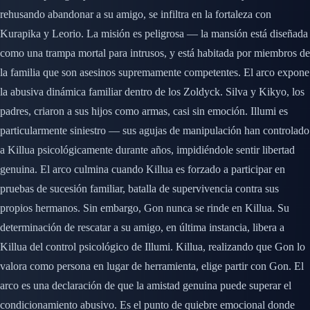
rehusando abandonar a su amigo, se infiltra en la fortaleza con
Kurapika y Leorio. La misión es peligrosa — la mansión está diseñada
como una trampa mortal para intrusos, y está habitada por miembros de
la familia que son asesinos supremamente competentes. El arco expone
la abusiva dinámica familiar dentro de los Zoldyck. Silva y Kikyo, los
padres, criaron a sus hijos como armas, casi sin emoción. Illumi es
particularmente siniestro — sus agujas de manipulación han controlado
a Killua psicológicamente durante años, impidiéndole sentir libertad
genuina. El arco culmina cuando Killua es forzado a participar en
pruebas de sucesión familiar, batalla de supervivencia contra sus
propios hermanos. Sin embargo, Gon nunca se rinde en Killua. Su
determinación de rescatar a su amigo, en última instancia, libera a
Killua del control psicológico de Illumi. Killua, realizando que Gon lo
valora como persona en lugar de herramienta, elige partir con Gon. El
arco es una declaración de que la amistad genuina puede superar el
condicionamiento abusivo. Es el punto de quiebre emocional donde