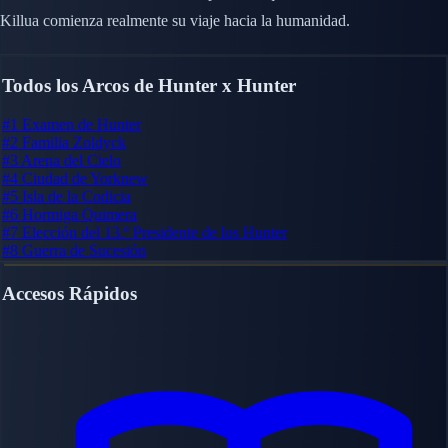
Killua comienza realmente su viaje hacia la humanidad.
Todos los Arcos de Hunter x Hunter
#1
Examen de Hunter
#2
Familia Zoldyck
#3
Arena del Cielo
#4
Ciudad de Yorknew
#5
Isla de la Codicia
#6
Hormiga Quimera
#7
Elección del 13.º Presidente de los Hunter
#8
Guerra de Sucesión
Accesos Rápidos