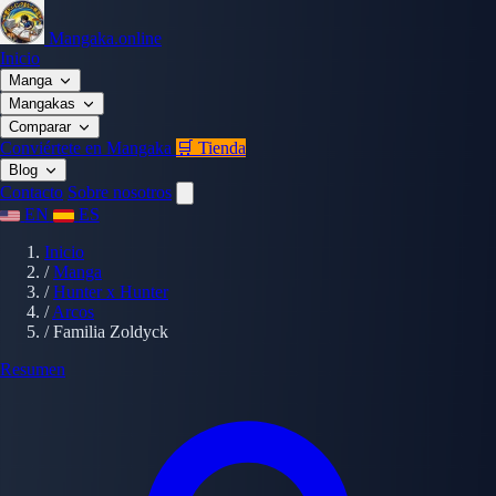
Mangaka.online
Inicio
Manga
Mangakas
Comparar
Conviértete en Mangaka
🛒 Tienda
Blog
Contacto
Sobre nosotros
EN
ES
Inicio
/
Manga
/
Hunter x Hunter
/
Arcos
/
Familia Zoldyck
Resumen