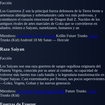
Facción
Los Guerreros Z son la principal fuerza defensora de la Tierra frente a
amenazas alienígenas y sobrenaturales cada vez más poderosas, y
constituyen el corazón emocional de Dragon Ball Z. Nacidos de los
antiguos rivales de artes marciales de Goku que se convirtieron en
aliados, reúnen a Saiyans, namekianos, humanos y an
Miembros:
Son Goku
Gohan
Piccolo
Krillin
Future Trunks
Goten
Trunks (Kid)
Android 18
Mr Satan — Hercule
Raza Saiyan
Facción
Los Saiyans son una raza guerrera de sangre orgullosa originaria del
Planeta Vegeta, conocida por su amor al combate, su capacidad de
volverse más fuertes tras cada batalla y la legendaria transformación en
Super Saiyan. Casi exterminados por Freezer, sus pocos supervivientes
—Goku, Vegeta, Gohan y las nuevas generacio
Miembros:
Son Goku
Gohan
Nappa
Raditz
Future Trunks
Goten
Trunks (Kid)
Fuerzas de Freezer