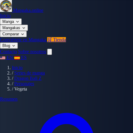
Mangaka.online
Inicio
Manga
Mangakas
Comparar
Conviértete en Mangaka
🛒 Tienda
Blog
Contacto
Sobre nosotros
EN
ES
Inicio
/
Series de manga
/
Dragon Ball Z
/
Personajes
/
Vegeta
Resumen