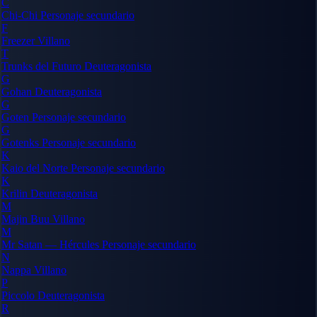
C
Chi-Chi
Personaje secundario
F
Freezer
Villano
T
Trunks del Futuro
Deuteragonista
G
Gohan
Deuteragonista
G
Goten
Personaje secundario
G
Gotenks
Personaje secundario
K
Kaio del Norte
Personaje secundario
K
Krilin
Deuteragonista
M
Majin Buu
Villano
M
Mr Satan — Hércules
Personaje secundario
N
Nappa
Villano
P
Piccolo
Deuteragonista
R