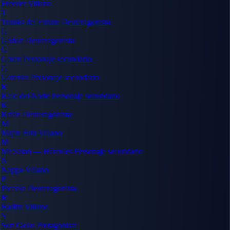
Freezer
Villano
T
Trunks del Futuro
Deuteragonista
G
Gohan
Deuteragonista
G
Goten
Personaje secundario
G
Gotenks
Personaje secundario
K
Kaio del Norte
Personaje secundario
K
Krilin
Deuteragonista
M
Majin Buu
Villano
M
Mr Satan — Hércules
Personaje secundario
N
Nappa
Villano
P
Piccolo
Deuteragonista
R
Raditz
Villano
S
Son Goku
Protagonista