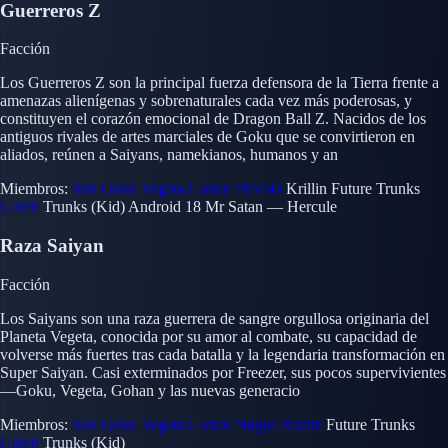
Guerreros Z
Facción
Los Guerreros Z son la principal fuerza defensora de la Tierra frente a
amenazas alienígenas y sobrenaturales cada vez más poderosas, y
constituyen el corazón emocional de Dragon Ball Z. Nacidos de los
antiguos rivales de artes marciales de Goku que se convirtieron en
aliados, reúnen a Saiyans, namekianos, humanos y an
Miembros:
Son Goku
Vegeta
Gohan
Piccolo
Krillin
Future Trunks
Goten
Trunks (Kid)
Android 18
Mr Satan — Hercule
Raza Saiyan
Facción
Los Saiyans son una raza guerrera de sangre orgullosa originaria del
Planeta Vegeta, conocida por su amor al combate, su capacidad de
volverse más fuertes tras cada batalla y la legendaria transformación en
Super Saiyan. Casi exterminados por Freezer, sus pocos supervivientes
—Goku, Vegeta, Gohan y las nuevas generacio
Miembros:
Son Goku
Vegeta
Gohan
Nappa
Raditz
Future Trunks
Goten
Trunks (Kid)