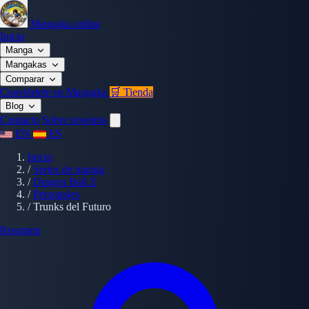
Mangaka.online
Inicio
Manga
Mangakas
Comparar
Conviértete en Mangaka
🛒 Tienda
Blog
Contacto
Sobre nosotros
EN
ES
Inicio
/
Series de manga
/
Dragon Ball Z
/
Personajes
/
Trunks del Futuro
Resumen