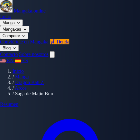
Mangaka.online
Inicio
Manga
Mangakas
Comparar
Conviértete en Mangaka
🛒 Tienda
Blog
Contacto
Sobre nosotros
EN
ES
Inicio
/
Manga
/
Dragon Ball Z
/
Arcos
/
Saga de Majin Buu
Resumen