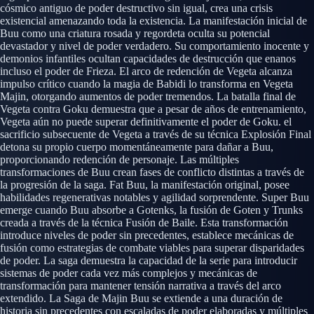
cósmico antiguo de poder destructivo sin igual, crea una crisis
existencial amenazando toda la existencia. La manifestación inicial de
Buu como una criatura rosada y regordeta oculta su potencial
devastador y nivel de poder verdadero. Su comportamiento inocente y
demonios infantiles ocultan capacidades de destrucción que enanos
incluso el poder de Frieza. El arco de redención de Vegeta alcanza
impulso crítico cuando la magia de Babidi lo transforma en Vegeta
Majin, otorgando aumentos de poder tremendos. La batalla final de
Vegeta contra Goku demuestra que a pesar de años de entrenamiento,
Vegeta aún no puede superar definitivamente el poder de Goku. el
sacrificio subsecuente de Vegeta a través de su técnica Explosión Final
detona su propio cuerpo momentáneamente para dañar a Buu,
proporcionando redención de personaje. Las múltiples
transformaciones de Buu crean fases de conflicto distintas a través de
la progresión de la saga. Fat Buu, la manifestación original, posee
habilidades regenerativas notables y agilidad sorprendente. Super Buu
emerge cuando Buu absorbe a Gotenks, la fusión de Goten y Trunks
creada a través de la técnica Fusión de Baile. Esta transformación
introduce niveles de poder sin precedentes, establece mecánicas de
fusión como estrategias de combate viables para superar disparidades
de poder. La saga demuestra la capacidad de la serie para introducir
sistemas de poder cada vez más complejos y mecánicas de
transformación para mantener tensión narrativa a través del arco
extendido. La Saga de Majin Buu se extiende a una duración de
historia sin precedentes con escaladas de poder elaboradas y múltiples