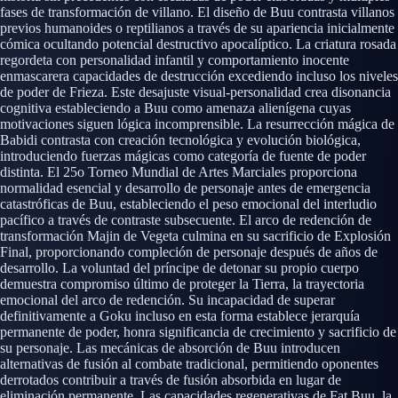
fases de transformación de villano. El diseño de Buu contrasta villanos
previos humanoides o reptilianos a través de su apariencia inicialmente
cómica ocultando potencial destructivo apocalíptico. La criatura rosada
regordeta con personalidad infantil y comportamiento inocente
enmascarera capacidades de destrucción excediendo incluso los niveles
de poder de Frieza. Este desajuste visual-personalidad crea disonancia
cognitiva estableciendo a Buu como amenaza alienígena cuyas
motivaciones siguen lógica incomprensible. La resurrección mágica de
Babidi contrasta con creación tecnológica y evolución biológica,
introduciendo fuerzas mágicas como categoría de fuente de poder
distinta. El 25o Torneo Mundial de Artes Marciales proporciona
normalidad esencial y desarrollo de personaje antes de emergencia
catastróficas de Buu, estableciendo el peso emocional del interludio
pacífico a través de contraste subsecuente. El arco de redención de
transformación Majin de Vegeta culmina en su sacrificio de Explosión
Final, proporcionando compleción de personaje después de años de
desarrollo. La voluntad del príncipe de detonar su propio cuerpo
demuestra compromiso último de proteger la Tierra, la trayectoria
emocional del arco de redención. Su incapacidad de superar
definitivamente a Goku incluso en esta forma establece jerarquía
permanente de poder, honra significancia de crecimiento y sacrificio de
su personaje. Las mecánicas de absorción de Buu introducen
alternativas de fusión al combate tradicional, permitiendo oponentes
derrotados contribuir a través de fusión absorbida en lugar de
eliminación permanente. Las capacidades regenerativas de Fat Buu, la