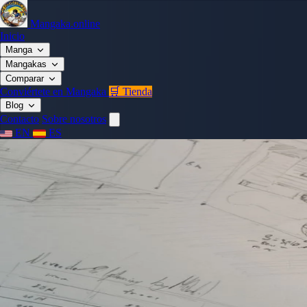
Mangaka.online
Inicio
Manga
Mangakas
Comparar
Conviértete en Mangaka
🛒 Tienda
Blog
Contacto
Sobre nosotros
EN
ES