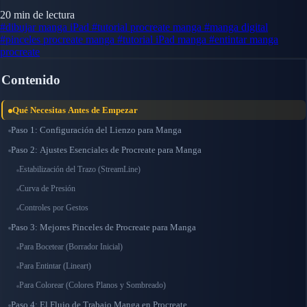
20 min de lectura
#dibujar manga iPad
#tutorial procreate manga
#manga digital
#pinceles procreate manga
#tutorial iPad manga
#entintar manga
procreate
Contenido
Qué Necesitas Antes de Empezar
Paso 1: Configuración del Lienzo para Manga
Paso 2: Ajustes Esenciales de Procreate para Manga
Estabilización del Trazo (StreamLine)
Curva de Presión
Controles por Gestos
Paso 3: Mejores Pinceles de Procreate para Manga
Para Bocetear (Borrador Inicial)
Para Entintar (Lineart)
Para Colorear (Colores Planos y Sombreado)
Paso 4: El Flujo de Trabajo Manga en Procreate