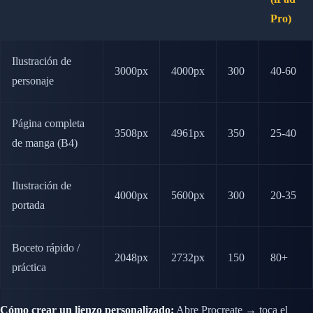
Pro)
Ilustración de
3000px
4000px
300
40-60
personaje
Página completa
3508px
4961px
350
25-40
de manga (B4)
Ilustración de
4000px
5600px
300
20-35
portada
Boceto rápido /
2048px
2732px
150
80+
práctica
Cómo crear un lienzo personalizado:
Abre Procreate → toca el