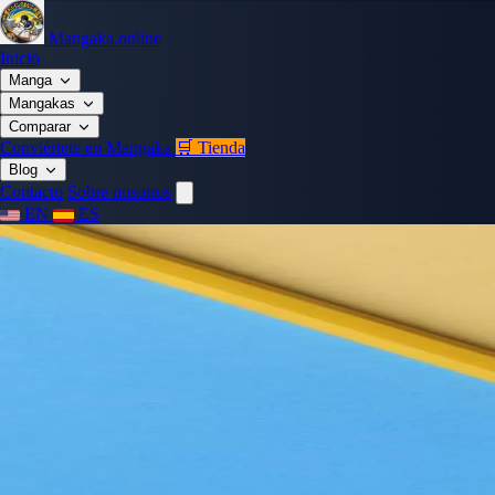
Mangaka.online
Inicio
Manga
Mangakas
Comparar
Conviértete en Mangaka
🛒 Tienda
Blog
Contacto
Sobre nosotros
EN
ES