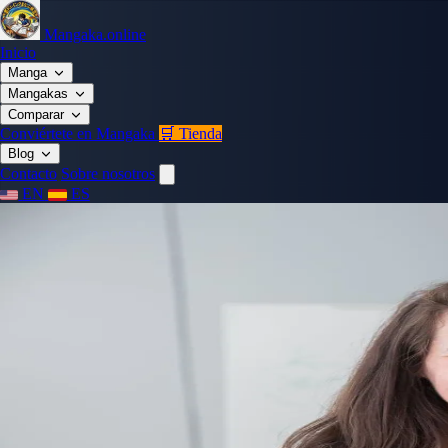
Mangaka.online
Inicio
Manga
Mangakas
Comparar
Conviértete en Mangaka
🛒 Tienda
Blog
Contacto
Sobre nosotros
EN
ES