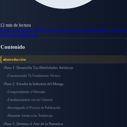
12 min de lectura
#carrera mangaka
#dibujo manga
#artista manga
#habilidades creativas
#proceso publicación
Contenido
Introducción
Paso 1: Desarrolla Tus Habilidades Artísticas
Construyendo Tu Fundamento Técnico
Paso 2: Estudia la Industria del Manga
Comprendiendo el Mercado
Familiarizándote con los Géneros
Investigando el Proceso de Publicación
Mantente Atento a las Tendencias
Paso 3: Domina el Arte de la Narrativa