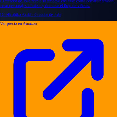
El creador de JoJo revela su proceso creativo: cómo construir tensión,
crear personajes icónicos y dominar el flujo de viñetas.
De Hirohiko Araki · Creador de JoJo
Ver precio en Amazon