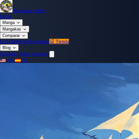
Mangaka.online
Inicio
Manga
Mangakas
Comparar
Conviértete en Mangaka
🛒 Tienda
Blog
Contacto
Sobre nosotros
EN
ES