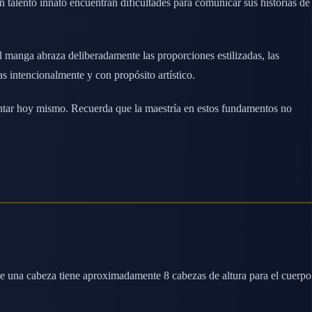
n talento innato encuentran dificultades para comunicar sus historias de
l manga abraza deliberadamente las proporciones estilizadas, las
s intencionalmente y con propósito artístico.
mentar hoy mismo. Recuerda que la maestría en estos fundamentos no
nde una cabeza tiene aproximadamente 8 cabezas de altura para el cuerpo