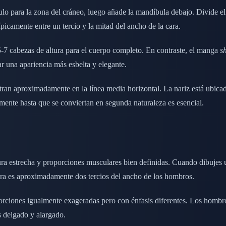
o para la zona del cráneo, luego añade la mandíbula debajo. Divide el c
camente entre un tercio y la mitad del ancho de la cara.
5-7 cabezas de altura para el cuerpo completo. En contraste, el manga
s
r una apariencia más esbelta y elegante.
entran aproximadamente en la línea media horizontal. La nariz está ubicad
amente hasta que se conviertan en segunda naturaleza es esencial.
ra estrecha y proporciones musculares bien definidas. Cuando dibujes 
ntura es aproximadamente dos tercios del ancho de los hombros.
ciones igualmente exageradas pero con énfasis diferentes. Los hombros
s delgado y alargado.