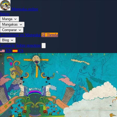
Mangaka.online
Inicio
Manga
Mangakas
Comparar
Conviértete en Mangaka
🛒 Tienda
Blog
Contacto
Sobre nosotros
EN
ES