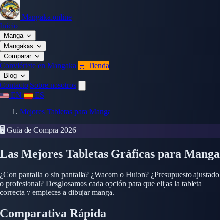
Mangaka.online
Inicio
Manga
Mangakas
Comparar
Conviértete en Mangaka
🛒 Tienda
Blog
Contacto
Sobre nosotros
EN
ES
Mejores Tabletas para Manga
🖥️ Guía de Compra 2026
Las Mejores Tabletas Gráficas para Manga
¿Con pantalla o sin pantalla? ¿Wacom o Huion? ¿Presupuesto ajustado
o profesional? Desglosamos cada opción para que elijas la tableta
correcta y empieces a dibujar manga.
Comparativa Rápida