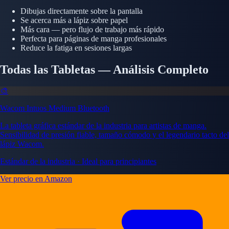
Dibujas directamente sobre la pantalla
Se acerca más a lápiz sobre papel
Más cara — pero flujo de trabajo más rápido
Perfecta para páginas de manga profesionales
Reduce la fatiga en sesiones largas
Todas las Tabletas — Análisis Completo
🎨
Wacom Intuos Medium Bluetooth
La tableta gráfica estándar de la industria para artistas de manga.
Sensibilidad de presión fiable, tamaño cómodo y el legendario tacto del
lápiz Wacom.
Estándar de la industria · Ideal para principiantes
Ver precio en Amazon