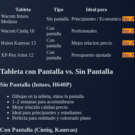
Tableta
Tipo
Ideal para
Wacom Intuos
Sin pantalla
Principiantes / Economico
Ver ↗
Medium
Con
Wacom Cintiq 16
Profesionales
Ver ↗
pantalla
Con
Huion Kamvas 13
Mejor relacion precio
Ver ↗
pantalla
Con
XP-Pen Artist 12
Presupuesto ajustado
Ver ↗
pantalla
Tableta con Pantalla vs. Sin Pantalla
Sin Pantalla (Intuos, H640P)
Dibujas en la tableta, miras la pantalla
1–2 semanas para acostumbrarse
Mejor relación calidad-precio
Ideal para principiantes y estudiantes
Perfecta para entintado y coloreado plano
Con Pantalla (Cintiq, Kamvas)