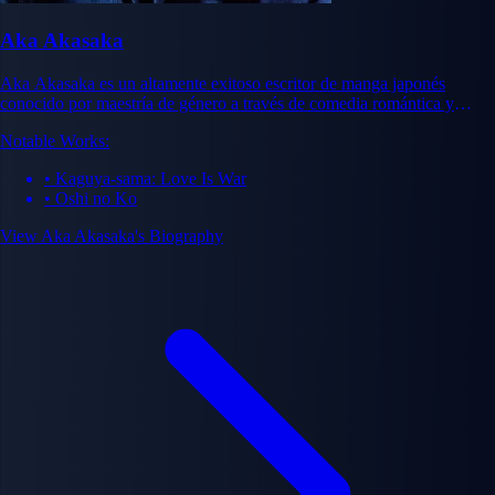
Aka Akasaka
Aka Akasaka es un altamente exitoso escritor de manga japonés
conocido por maestría de género a través de comedia romántica y
drama oscuro. Sus obras Kaguya-sama: Love Is War y Oshi no Ko han
Notable Works:
logrado éxito masivo tanto comercial como crítico, con Kaguya-sama
vendiendo más de 22 millones de copias en todo el mundo. Akasaka es
• Kaguya-sama: Love Is War
celebrado por subvertir convenciones de género, crear narrativas
• Oshi no Ko
psicológicas complejas y explorar ambigüedad moral en narración
compelente.
View Aka Akasaka's Biography