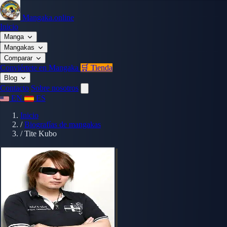
Mangaka.online
Inicio
Manga
Mangakas
Comparar
Conviértete en Mangaka
🛒 Tienda
Blog
Contacto
Sobre nosotros
EN
ES
Inicio
/
Biografías de mangakas
/
Tite Kubo