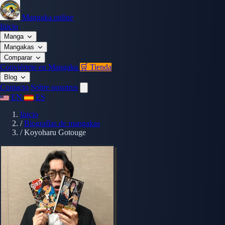
Mangaka.online
Inicio
Manga
Mangakas
Comparar
Conviértete en Mangaka
🛒 Tienda
Blog
Contacto
Sobre nosotros
EN
ES
Inicio
/
Biografías de mangakas
/
Koyoharu Gotouge