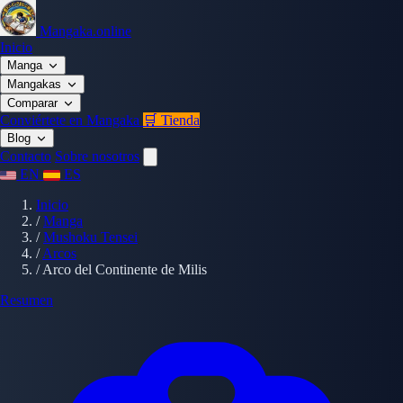
Mangaka.online
Inicio
Manga
Mangakas
Comparar
Conviértete en Mangaka
🛒 Tienda
Blog
Contacto
Sobre nosotros
EN
ES
Inicio
/
Manga
/
Mushoku Tensei
/
Arcos
/
Arco del Continente de Milis
Resumen