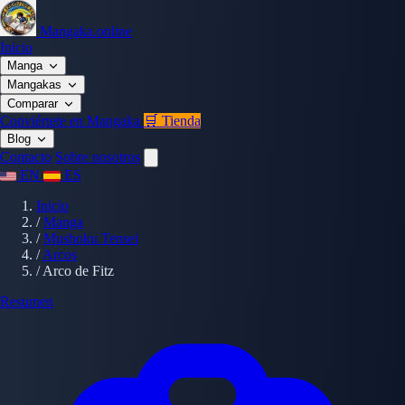
Mangaka.online
Inicio
Manga
Mangakas
Comparar
Conviértete en Mangaka
🛒 Tienda
Blog
Contacto
Sobre nosotros
EN
ES
Inicio
/
Manga
/
Mushoku Tensei
/
Arcos
/
Arco de Fitz
Resumen