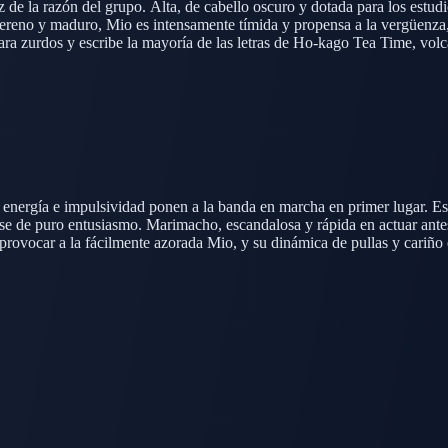
oz de la razón del grupo. Alta, de cabello oscuro y dotada para los est
r sereno y maduro, Mio es intensamente tímida y propensa a la vergüenza
para zurdos y escribe la mayoría de las letras de Ho-kago Tea Time, vol
a como de tensión, especialmente cuando los percances de vestuario o l
a energía e impulsividad ponen a la banda en marcha en primer lugar. E
ase de puro entusiasmo. Marimacho, escandalosa y rápida en actuar antes
 provocar a la fácilmente azorada Mio, y su dinámica de pullas y cariño
den crónico que a menudo deja a las demás corriendo de un lado a otro.