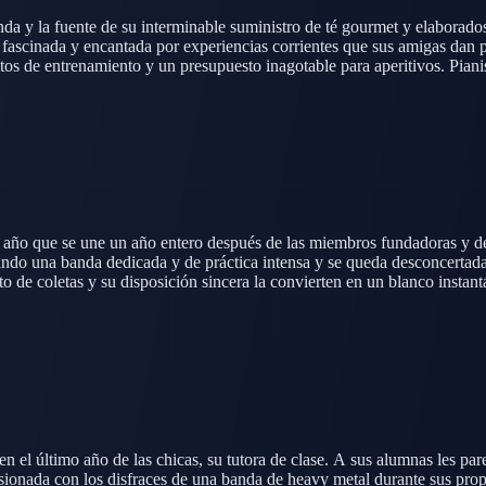
da y la fuente de su interminable suministro de té gourmet y elaborados
 fascinada y encantada por experiencias corrientes que sus amigas dan p
tos de entrenamiento y un presupuesto inagotable para aperitivos. Pian
l enfoque relajado y social del grupo hacia los ensayos.
año que se une un año entero después de las miembros fundadoras y dest
ando una banda dedicada y de práctica intensa y se queda desconcertad
to de coletas y su disposición sincera la convierten en un blanco instan
la calidez del club y rápidamente se convierte en una miembro querida e
el último año de las chicas, su tutora de clase. A sus alumnas les pare
sionada con los disfraces de una banda de heavy metal durante sus prop