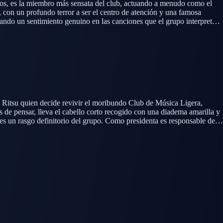
udios, es la miembro más sensata del club, actuando a menudo como el
, con un profundo terror a ser el centro de atención y una famosa
cando un sentimiento genuino en las canciones que el grupo interpreta.
os focos repentinos la exponen a la mismísima atención que tanto teme.
s Ritsu quien decide revivir el moribundo Club de Música Ligera,
 de pensar, lleva el cabello corto recogido con una diadema amarilla y
 es un rasgo definitorio del grupo. Como presidenta es responsable del