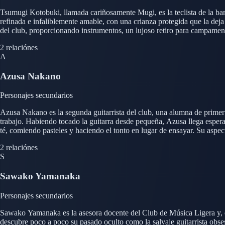
Tsumugi Kotobuki, llamada cariñosamente Mugi, es la teclista de la ban
refinada e infaliblemente amable, con una crianza protegida que la deja
del club, proporcionando instrumentos, un lujoso retiro para campamen
musicalidad a Ho-kago Tea Time, incluso mientras cede de buena gana a
2 relaciónes
A
Azusa Nakano
Personajes secundarios
Azusa Nakano es la segunda guitarrista del club, una alumna de primer 
trabajo. Habiendo tocado la guitarra desde pequeña, Azusa llega esper
té, comiendo pasteles y haciendo el tonto en lugar de ensayar. Su aspec
"Azu-nyan". Pese a su frustración inicial, Azusa no puede resistirse a 
2 relaciónes
S
Sawako Yamanaka
Personajes secundarios
Sawako Yamanaka es la asesora docente del Club de Música Ligera y, en 
descubre poco a poco su pasado oculto como la salvaje guitarrista obse