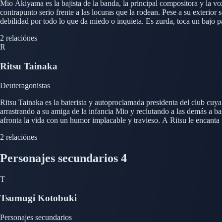
Mio Akiyama es la bajista de la banda, la principal compositora y la v
contrapunto serio frente a las locuras que la rodean. Pese a su exterio
debilidad por todo lo que da miedo o inquieta. Es zurda, toca un bajo 
Su paralizante miedo escénico es una fuente recurrente tanto de comedi
2 relaciónes
R
Ritsu Tainaka
Deuteragonistas
Ritsu Tainaka es la baterista y autoproclamada presidenta del club cuy
arrastrando a su amiga de la infancia Mio y reclutando a las demás a b
afronta la vida con un humor implacable y travieso. A Ritsu le encanta
papeleo y la organización del club, deberes que gestiona con un desor
2 relaciónes
Personajes secundarios
4
T
Tsumugi Kotobuki
Personajes secundarios