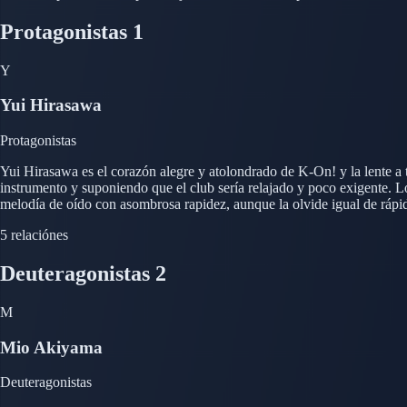
Protagonistas
1
Y
Yui Hirasawa
Protagonistas
Yui Hirasawa es el corazón alegre y atolondrado de K-On! y la lente a t
instrumento y suponiendo que el club sería relajado y poco exigente. Lo
melodía de oído con asombrosa rapidez, aunque la olvide igual de rápid
querida. Yui es infinitamente cariñosa, olvidadiza y fácilmente distra
5 relaciónes
obsesión empalagosa con la más joven Azusa, impulsa gran parte de la
Deuteragonistas
2
M
Mio Akiyama
Deuteragonistas