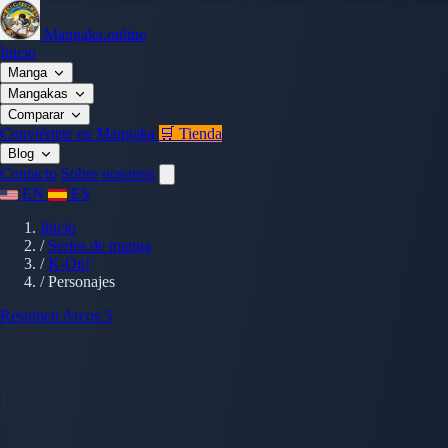
Mangaka.online
Inicio
Manga
Mangakas
Comparar
Conviértete en Mangaka
🛒 Tienda
Blog
Contacto
Sobre nosotros
EN
ES
Inicio
/
Series de manga
/
K-On!
/
Personajes
Resumen
Arcos
5