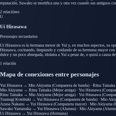
reputación, Sawako se mortifica una y otra vez cuando sus antiguos com
de comedia. Canaliza su entusiasmo reprimido diseñando disfraces el
2 relaciónes
U
Ui Hirasawa
Personajes secundarios
Ui Hirasawa es la hermana menor de Yui y, en muchos aspectos, su opues
Hirasawa, cocinando, limpiando y cuidando de su hermana mayor con pa
dulce y un poco abnegada, idolatra a Yui a pesar de, o quizá a causa d
constante y cálida en el trasfondo de la historia de las miembros fundad
1 relación
Mapa de conexiones entre personajes
Yui Hirasawa
→
Mio Akiyama
(Companera de banda)
·
Ritsu Tainaka
Mio Akiyama
→
Ritsu Tainaka
(Mejor amiga)
·
Yui Hirasawa
(Compan
Ritsu Tainaka
→
Mio Akiyama
(Mejor amiga)
·
Yui Hirasawa
(Compan
Tsumugi Kotobuki
→
Yui Hirasawa
(Companera de banda)
·
Mio Aki
Azusa Nakano
→
Yui Hirasawa
(Companera mayor)
·
Mio Akiyama
(
Sawako Yamanaka
→
Yui Hirasawa
(Alumna)
·
Mio Akiyama
(Alumn
Ui Hirasawa
→
Yui Hirasawa
(Hermana)