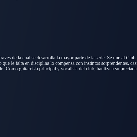
ravés de la cual se desarrolla la mayor parte de la serie. Se une al Clu
 que le falta en disciplina lo compensa con instintos sorprendentes, ca
o. Como guitarrista principal y vocalista del club, bautiza a su precia
ída por la comida, especialmente por los dulces que acompañan las pausa
 calidez y el humor del manga.