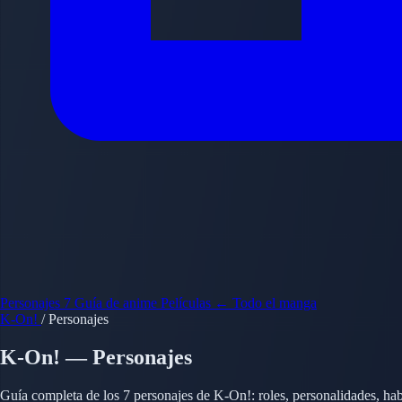
Personajes
7
Guía de anime
Películas
← Todo el manga
K-On!
/
Personajes
K-On! — Personajes
Guía completa de los 7 personajes de K-On!: roles, personalidades, hab