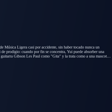
b de Música Ligera casi por accidente, sin haber tocado nunca un
si de prodigio: cuando por fin se concentra, Yui puede absorber una
da guitarra Gibson Les Paul como "Gita" y la trata como a una mascota
s del té del club. Su amor sin fondo por sus compañeras de banda, y su