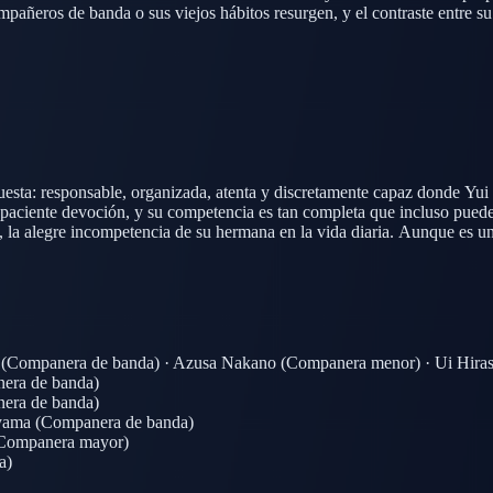
pañeros de banda o sus viejos hábitos resurgen, y el contraste entre su
aborados, a menudo embarazosos, para las actuaciones de Ho-kago Tea 
ta: responsable, organizada, atenta y discretamente capaz donde Yui es
ciente devoción, y su competencia es tan completa que incluso puede 
e, la alegre incompetencia de su hermana en la vida diaria. Aunque es u
oras.
(Companera de banda)
·
Azusa Nakano
(Companera menor)
·
Ui Hira
era de banda)
era de banda)
yama
(Companera de banda)
Companera mayor)
a)