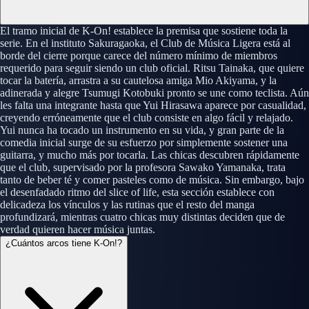
El tramo inicial de K-On! establece la premisa que sostiene toda la
serie. En el instituto Sakuragaoka, el Club de Música Ligera está al
borde del cierre porque carece del número mínimo de miembros
requerido para seguir siendo un club oficial. Ritsu Tainaka, que quiere
tocar la batería, arrastra a su cautelosa amiga Mio Akiyama, y la
adinerada y alegre Tsumugi Kotobuki pronto se une como teclista. Aún
les falta una integrante hasta que Yui Hirasawa aparece por casualidad,
creyendo erróneamente que el club consiste en algo fácil y relajado.
Yui nunca ha tocado un instrumento en su vida, y gran parte de la
comedia inicial surge de su esfuerzo por simplemente sostener una
guitarra, y mucho más por tocarla. Las chicas descubren rápidamente
que el club, supervisado por la profesora Sawako Yamanaka, trata
tanto de beber té y comer pasteles como de música. Sin embargo, bajo
el desenfadado ritmo del slice of life, esta sección establece con
delicadeza los vínculos y las rutinas que el resto del manga
profundizará, mientras cuatro chicas muy distintas deciden que de
verdad quieren hacer música juntas.
¿Cuántos arcos tiene K-On!?