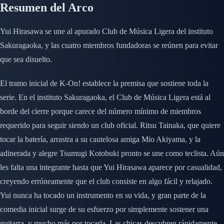
Resumen del Arco
Yui Hirasawa se une al apurado Club de Música Ligera del instituto
Sakuragaoka, y las cuatro miembros fundadoras se reúnen para evitar
que sea disuelto.
El tramo inicial de K-On! establece la premisa que sostiene toda la
serie. En el instituto Sakuragaoka, el Club de Música Ligera está al
borde del cierre porque carece del número mínimo de miembros
requerido para seguir siendo un club oficial. Ritsu Tainaka, que quiere
tocar la batería, arrastra a su cautelosa amiga Mio Akiyama, y la
adinerada y alegre Tsumugi Kotobuki pronto se une como teclista. Aún
les falta una integrante hasta que Yui Hirasawa aparece por casualidad,
creyendo erróneamente que el club consiste en algo fácil y relajado.
Yui nunca ha tocado un instrumento en su vida, y gran parte de la
comedia inicial surge de su esfuerzo por simplemente sostener una
guitarra, y mucho más por tocarla. Las chicas descubren rápidamente