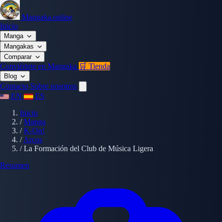
Mangaka.online
Inicio
Manga
Mangakas
Comparar
Conviértete en Mangaka
🛒 Tienda
Blog
Contacto
Sobre nosotros
EN
ES
Inicio
/
Manga
/
K-On!
/
Arcos
/
La Formación del Club de Música Ligera
Resumen