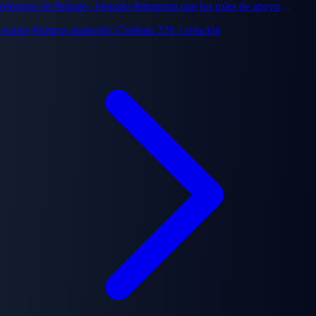
ofensivo de Bokuto. Akaashi demuestra que los roles de apoyo
requieren habilidad igual e inteligencia estratégica comparado a las
Active
Primera aparición: Capítulo 220
1 relación
posiciones ofensivas.