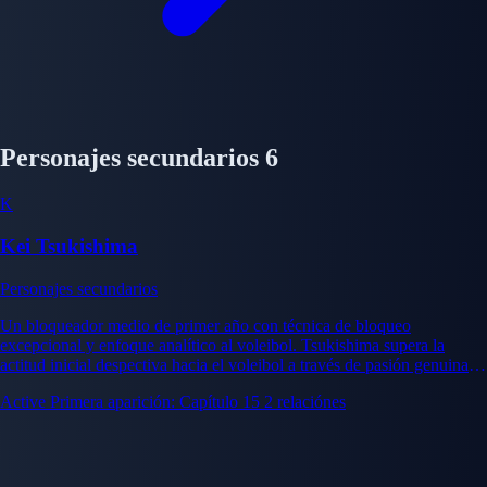
Personajes secundarios
6
K
Kei Tsukishima
Personajes secundarios
Un bloqueador medio de primer año con técnica de bloqueo
excepcional y enfoque analítico al voleibol. Tsukishima supera la
actitud inicial despectiva hacia el voleibol a través de pasión genuina y
respeto por la complejidad del deporte.
Active
Primera aparición: Capítulo 15
2 relaciónes