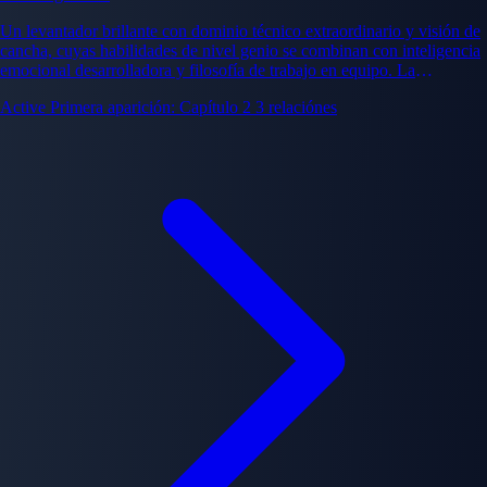
Un levantador brillante con dominio técnico extraordinario y visión de
cancha, cuyas habilidades de nivel genio se combinan con inteligencia
emocional desarrolladora y filosofía de trabajo en equipo. La
transformación de Kageyama de prodigio aislado hacia verdadero
Active
Primera aparición: Capítulo 2
3 relaciónes
jugador de equipo forma el desarrollo central del personaje.