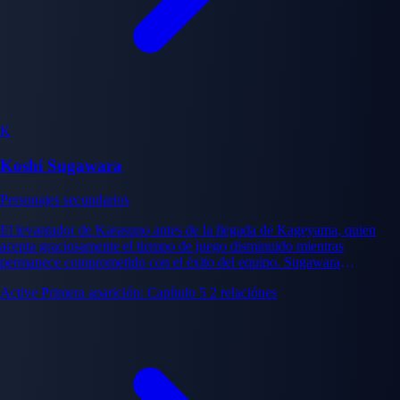
K
Koshi Sugawara
Personajes secundarios
El levantador de Karasuno antes de la llegada de Kageyama, quien
acepta graciosamente el tiempo de juego disminuido mientras
permanece comprometido con el éxito del equipo. Sugawara
demuestra que la contribución significativa se extiende más allá de la
Active
Primera aparición: Capítulo 5
2 relaciónes
posición de inicio.