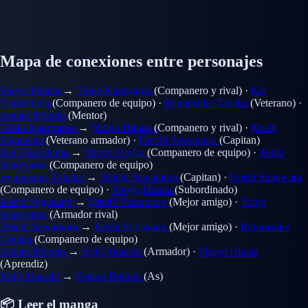
Mapa de conexiones entre personajes
Shoyo Hinata
→
Tobio Kageyama
(Companero y rival)
·
Kei
Tsukishima
(Companero de equipo)
·
Ryunosuke Tanaka
(Veterano)
·
Kotaro Bokuto
(Mentor)
Tobio Kageyama
→
Shoyo Hinata
(Companero y rival)
·
Koshi
Sugawara
(Veterano armador)
·
Daichi Sawamura
(Capitan)
Kei Tsukishima
→
Shoyo Hinata
(Companero de equipo)
·
Tobio
Kageyama
(Companero de equipo)
Ryunosuke Tanaka
→
Daichi Sawamura
(Capitan)
·
Koshi Sugawara
(Companero de equipo)
·
Shoyo Hinata
(Subordinado)
Koshi Sugawara
→
Daichi Sawamura
(Mejor amigo)
·
Tobio
Kageyama
(Armador rival)
Daichi Sawamura
→
Koshi Sugawara
(Mejor amigo)
·
Ryunosuke
Tanaka
(Companero de equipo)
Kotaro Bokuto
→
Keiji Akaashi
(Armador)
·
Shoyo Hinata
(Aprendiz)
Keiji Akaashi
→
Kotaro Bokuto
(As)
📦 Leer el manga