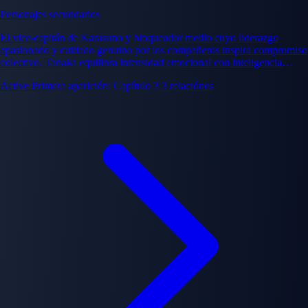
Personajes secundarios
El vice-capitán de Karasuno y bloqueador medio cuyo liderazgo
apasionado y cuidado genuino por los compañeros inspira compromiso
colectivo. Tanaka equilibra intensidad emocional con inteligencia
emocional necesaria para apoyar a los compañeros a través de
Active
Primera aparición: Capítulo 3
3 relaciónes
momentos desafiantes.