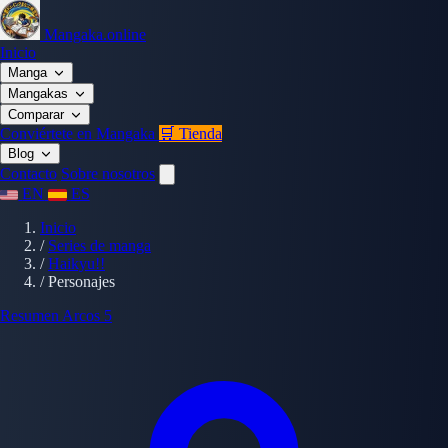
Mangaka.online
Inicio
Manga
Mangakas
Comparar
Conviértete en Mangaka
🛒 Tienda
Blog
Contacto
Sobre nosotros
EN
ES
Inicio
/
Series de manga
/
Haikyu!!
/
Personajes
Resumen
Arcos
5