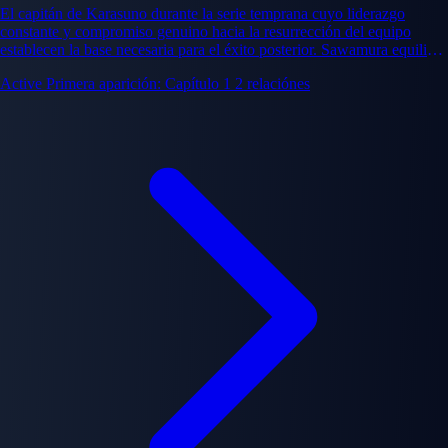
El capitán de Karasuno durante la serie temprana cuyo liderazgo
constante y compromiso genuino hacia la resurrección del equipo
establecen la base necesaria para el éxito posterior. Sawamura equilibra
expectativas de entrenador firme con cuidado genuino por miembros
Active
Primera aparición: Capítulo 1
2 relaciónes
del equipo.