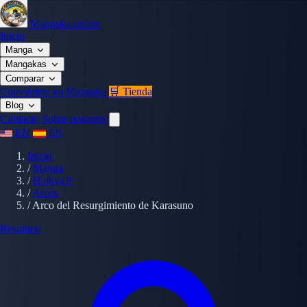
Mangaka.online
Inicio
Manga
Mangakas
Comparar
Conviértete en Mangaka
🛒 Tienda
Blog
Contacto
Sobre nosotros
EN
ES
Inicio
/
Manga
/
Haikyu!!
/
Arcos
/
Arco del Resurgimiento de Karasuno
Resumen