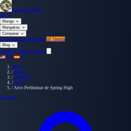
Mangaka.online
Inicio
Manga
Mangakas
Comparar
Conviértete en Mangaka
🛒 Tienda
Blog
Contacto
Sobre nosotros
EN
ES
Inicio
/
Manga
/
Haikyu!!
/
Arcos
/
Arco Preliminar de Spring High
Resumen