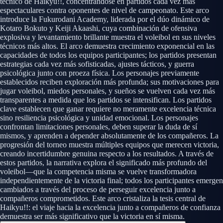
técnico de Haikyu!!, concentrándose en partidos cada vez más
espectaculares contra oponentes de nivel de campeonato. Este arco
introduce la Fukurodani Academy, liderada por el dúo dinámico de
Kotaro Bokuto y Keiji Akaashi, cuya combinación de ofensiva
explosiva y levantamiento brillante muestra el voleibol en sus niveles
técnicos más altos. El arco demuestra crecimiento exponencial en las
capacidades de todos los equipos participantes; los partidos presentan
estrategias cada vez más sofisticadas, ajustes tácticos, y guerra
psicológica junto con proeza física. Los personajes previamente
establecidos reciben exploración más profunda; sus motivaciones para
jugar voleibol, miedos personales, y sueños se vuelven cada vez más
transparentes a medida que los partidos se intensifican. Los partidos
clave establecen que ganar requiere no meramente excelencia técnica
sino resiliencia psicológica y unidad emocional. Los personajes
confrontan limitaciones personales, deben superar la duda de sí
mismos, y aprenden a depender absolutamente de los compañeros. La
progresión del torneo muestra múltiples equipos que merecen victoria,
creando incertidumbre genuina respecto a los resultados. A través de
estos partidos, la narrativa explora el significado más profundo del
voleibol—que la competencia misma se vuelve transformadora
independientemente de la victoria final; todos los participantes emergen
cambiados a través del proceso de perseguir excelencia junto a
compañeros comprometidos. Este arco cristaliza la tesis central de
Haikyu!!: el viaje hacia la excelencia junto a compañeros de confianza
demuestra ser más significativo que la victoria en sí misma.