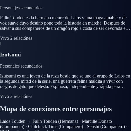
emocional del grupo, a menudo disipando la tensión con una comida
caliente y una palabra reflexiva, mientras sus habilidades de
Personajes secundarios
supervivencia mantienen al grupo con vida una y otra vez muy por
debajo de la superficie.
Falin Touden es la hermana menor de Laios y una maga amable y de
voz suave cuyo destino pone toda la historia en marcha. Después de
salvar a sus compañeros de un dragón rojo a costa de ser devorada ella
misma, Falin se convierte en el objetivo del desesperado descenso del
Vivo
2 relaciónes
grupo. Aunque ausente durante gran parte de la narración temprana, su
I
presencia se cierne sobre cada capítulo, y su calidez y su naturaleza
gentil son recordadas con cariño por Laios, Marcille y los demás.
Izutsumi
Resucitada y más tarde transformada en una quimera monstruosa por el
amo de la mazmorra, Falin se sitúa en el centro trágico del conflicto
sobre la muerte, la magia y el poder de la mazmorra.
Personajes secundarios
Izutsumi es una joven de la raza bestia que se une al grupo de Laios en
la segunda mitad de la serie, una guerrera felina maldita a vivir con
rasgos de gato que detesta. Espinosa, independiente y rápida para
arremeter, al principio tiene poco interés en la misión del grupo y
Vivo
2 relaciónes
rechaza abiertamente comer monstruos, lo que genera fricción con el
grupo centrado en la comida. Antes sirvienta atada a Shuro, el rival de
Mapa de conexiones entre personajes
Laios, escapa de esa vida buscando libertad y una forma de romper su
maldición. Tras su actitud distante y defensiva hay una joven que
aprende, lenta y reticentemente, a confiar en los demás y a pertenecer a
Laios Touden
→
Falin Touden
(Hermana)
·
Marcille Donato
algo más grande que ella misma.
(Companera)
·
Chilchuck Tims
(Companero)
·
Senshi
(Companero)
·