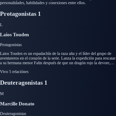
personalidades, habilidades y conexiones entre ellos.
Protagonistas
1
L
Laios Touden
Protagonistas
Laios Touden es un espadachín de la raza alta y el líder del grupo de
aventureros en el corazón de la serie. Lanza la expedición para rescatar
a su hermana menor Falin después de que un dragón rojo la devore,
negándose a abandonarla incluso cuando su grupo se queda sin un
Vivo
5 relaciónes
céntimo. Estoico, socialmente torpe e infinitamente sincero, Laios se
define por su inusual y genuina fascinación por los monstruos, lo que
Deuteragonistas
1
lo convierte en el único miembro del grupo realmente entusiasmado
con comerse a las criaturas que combaten. Su curiosidad, su falta de
pretensiones y su firme fiabilidad bajo presión sacan al grupo adelante
M
a través de los peligros crecientes de la mazmorra mientras él se
convierte en un héroe improbable.
Marcille Donato
Deuteragonistas