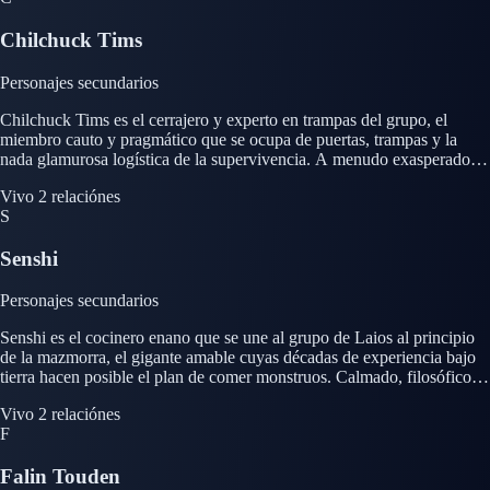
villano y revela el coste del pacto que un día hizo.
Chilchuck Tims
Personajes secundarios
Chilchuck Tims es el cerrajero y experto en trampas del grupo, el
miembro cauto y pragmático que se ocupa de puertas, trampas y la
nada glamurosa logística de la supervivencia. A menudo exasperado
por la imprudencia de sus compañeros, en especial por la obsesión de
Vivo
2 relaciónes
Laios con los monstruos, aporta comentarios secos y una perspectiva
S
con los pies en la tierra en medio del caos. Pese a su exterior cínico y
profesional, Chilchuck es ferozmente competente y discretamente leal
Senshi
al grupo, tratando su sociedad con la seriedad de un contrato
profesional. Su corta estatura lleva a otros a subestimarlo o tratarlo
como a un niño, una mala interpretación que le molesta, ya que en
Personajes secundarios
realidad es un adulto experimentado con responsabilidades importantes
propias.
Senshi es el cocinero enano que se une al grupo de Laios al principio
de la mazmorra, el gigante amable cuyas décadas de experiencia bajo
tierra hacen posible el plan de comer monstruos. Calmado, filosófico e
infinitamente paciente, trata el cocinar criaturas de la mazmorra como
Vivo
2 relaciónes
un arte y como una forma de vivir en armonía con el extraño
F
ecosistema de la mazmorra. Su enorme barba, sus pesados utensilios de
cocina y su sereno talante lo convierten en una figura instantáneamente
Falin Touden
memorable. Senshi actúa como el mentor culinario y el lastre