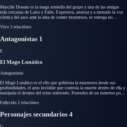
Marcille Donato es la maga semielfa del grupo y una de las amigas
más cercanas de Laios y Falin. Expresiva, ansiosa y a menudo la voz
cómica del asco ante la idea de comer monstruos, se entrega no
obstante por completo a la misión de rescate. Erudita dotada en la
Vivo
3 relaciónes
magia, Marcille se especializa en el arte prohibido de la resurrección y
en la hechicería antigua de la mazmorra, un conocimiento que resulta
Antagonistas
1
tan valioso como peligroso. Su calidez emocional ancla al grupo, pero
su profundo miedo a perder a las personas que ama la empuja hacia la
magia tabú. A lo largo de la serie se vuelve central en el conflicto en
E
torno al verdadero poder de la mazmorra y a su tentadora promesa de
burlar a la muerte.
El Mago Lunático
Antagonistas
El Mago Lunático es el elfo que gobierna la mazmorra desde sus
profundidades, el amo invisible que controla la muerte dentro de ella y
manipula el destino del reino enterrado. Poseedor de un inmenso poder
sobre la resurrección y la cambiante geografía de la mazmorra, se
Fallecido
2 relaciónes
apodera de Falin y la fusiona con el dragón rojo para crear una
quimera bajo su mando. Misterioso, inestable y aparentemente cruel,
Personajes secundarios
4
sirve como el principal obstáculo en la segunda mitad de la serie. Aun
así, sus motivos están ligados a una tragedia más profunda que
involucra al demonio que lo dota de poder, lo que complica su papel de
C