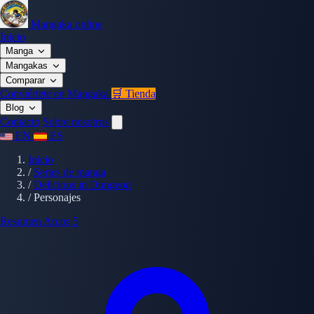
Mangaka.online
Inicio
Manga
Mangakas
Comparar
Conviértete en Mangaka
🛒 Tienda
Blog
Contacto
Sobre nosotros
EN
ES
Inicio
/
Series de manga
/
Delicious in Dungeon
/
Personajes
Resumen
Arcos
5