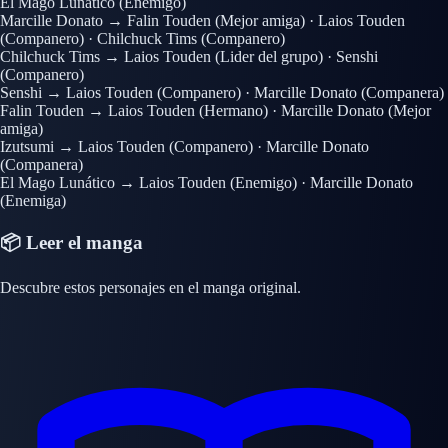
El Mago Lunático
(Enemigo)
Marcille Donato
→
Falin Touden
(Mejor amiga)
·
Laios Touden
(Companero)
·
Chilchuck Tims
(Companero)
Chilchuck Tims
→
Laios Touden
(Lider del grupo)
·
Senshi
(Companero)
Senshi
→
Laios Touden
(Companero)
·
Marcille Donato
(Companera)
Falin Touden
→
Laios Touden
(Hermano)
·
Marcille Donato
(Mejor
amiga)
Izutsumi
→
Laios Touden
(Companero)
·
Marcille Donato
(Companera)
El Mago Lunático
→
Laios Touden
(Enemigo)
·
Marcille Donato
(Enemiga)
📦 Leer el manga
Descubre estos personajes en el manga original.