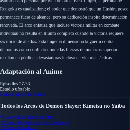
asumir costo personal por bien de otros. Para Tanjiro, la pérdida de
Rengoku es catalizadora; el poder que demostró que un Hashira posee
permanece fuera de alcance, pero su dedicación inspira determinación
renovada. El arco enfatiza que incluso victoria militar en combate
individual no resulta en triunfo completo cuando la victoria requiere
sacrificio de aliados. Esta tragedia dimensiona la guerra contra
demonios como conflicto donde las fuerzas demoníacas superior
resultan en pérdidas devastadoras incluso en victorias tácticas.
Adaptación al Anime
Episodios
27-33
Estudio
ufotable
Guía completa del anime →
Todos los Arcos de Demon Slayer: Kimetsu no Yaiba
#1
Arco de la Selección Final
#2
Arco del Pantano del Secuestrador
#3
Arco de Asakusa