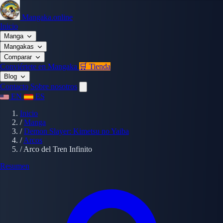
Mangaka.online
Inicio
Manga
Mangakas
Comparar
Conviértete en Mangaka
🛒 Tienda
Blog
Contacto
Sobre nosotros
EN
ES
Inicio
/
Manga
/
Demon Slayer: Kimetsu no Yaiba
/
Arcos
/
Arco del Tren Infinito
Resumen