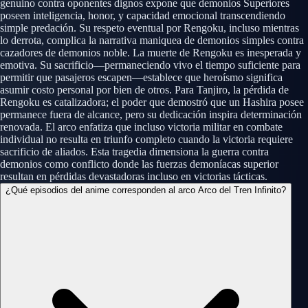
genuino contra oponentes dignos expone que demonios Superiores
poseen inteligencia, honor, y capacidad emocional transcendiendo
simple predación. Su respeto eventual por Rengoku, incluso mientras
lo derrota, complica la narrativa maniquea de demonios simples contra
cazadores de demonios noble. La muerte de Rengoku es inesperada y
emotiva. Su sacrificio—permaneciendo vivo el tiempo suficiente para
permitir que pasajeros escapen—establece que heroísmo significa
asumir costo personal por bien de otros. Para Tanjiro, la pérdida de
Rengoku es catalizadora; el poder que demostró que un Hashira posee
permanece fuera de alcance, pero su dedicación inspira determinación
renovada. El arco enfatiza que incluso victoria militar en combate
individual no resulta en triunfo completo cuando la victoria requiere
sacrificio de aliados. Esta tragedia dimensiona la guerra contra
demonios como conflicto donde las fuerzas demoníacas superior
resultan en pérdidas devastadoras incluso en victorias tácticas.
¿Qué episodios del anime corresponden al arco Arco del Tren Infinito?