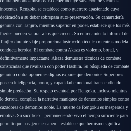
contra demonios mismos. El deber incluye salvación de víctimas
inocentes. Rengoku se establece como guerrero apasionado cuya
dedicación a su deber sobrepasa auto-preservación. Su camaradería
genuina con Tanjiro, mientras superior en poder, establece que los más
fuertes pueden valorar a los que crecen. Su entrenamiento informal de
Tanjiro durante viaje proporciona instrucción técnica mientras modela
conducta heroica. El combate contra Akaza es violento, brutal, y
definitivamente impactante. Akaza demuestra técnicas de combate
sofisticadas que rivalizan con poder Hashira. Su búsqueda de combate
genuino contra oponentes dignos expone que demonios Superiores
poseen inteligencia, honor, y capacidad emocional transcendiendo
simple predación. Su respeto eventual por Rengoku, incluso mientras
lo derrota, complica la narrativa maniquea de demonios simples contra
cazadores de demonios noble. La muerte de Rengoku es inesperada y
emotiva. Su sacrificio—permaneciendo vivo el tiempo suficiente para
permitir que pasajeros escapen—establece que heroísmo significa