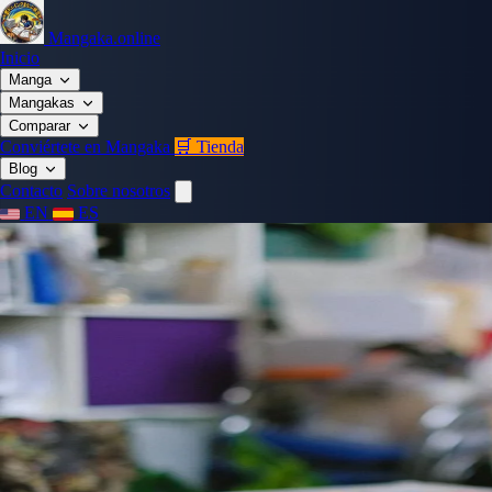
Mangaka.online
Inicio
Manga
Mangakas
Comparar
Conviértete en Mangaka
🛒 Tienda
Blog
Contacto
Sobre nosotros
EN
ES