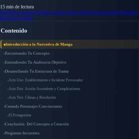
15 min de lectura
#narrativa manga
#cómo escribir manga
#trama manga
#storyboarding
#escritura manga
Contenido
Introducción a la Narrativa de Manga
Encontrando Tu Concepto
Entendiendo Tu Audiencia Objetivo
Desarrollando Tu Estructura de Trama
Acto Uno: Establecimiento e Incidente Provocador
Acto Dos: Acción Ascendente y Complicaciones
Acto Tres: Clímax y Resolución
Creando Personajes Convincentes
El Protagonista
Conclusión: Del Concepto a Creación
Preguntas frecuentes