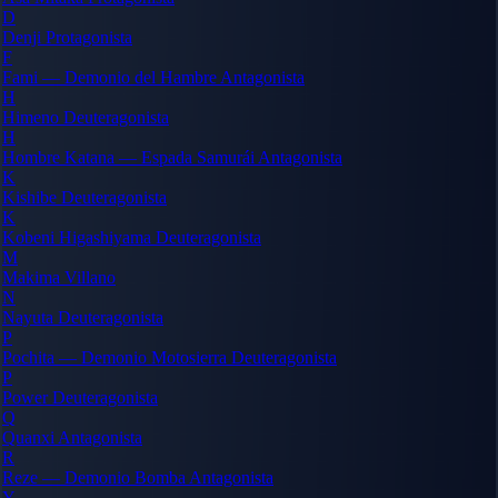
D
Denji
Protagonista
F
Fami — Demonio del Hambre
Antagonista
H
Himeno
Deuteragonista
H
Hombre Katana — Espada Samurái
Antagonista
K
Kishibe
Deuteragonista
K
Kobeni Higashiyama
Deuteragonista
M
Makima
Villano
N
Nayuta
Deuteragonista
P
Pochita — Demonio Motosierra
Deuteragonista
P
Power
Deuteragonista
Q
Quanxi
Antagonista
R
Reze — Demonio Bomba
Antagonista
Y