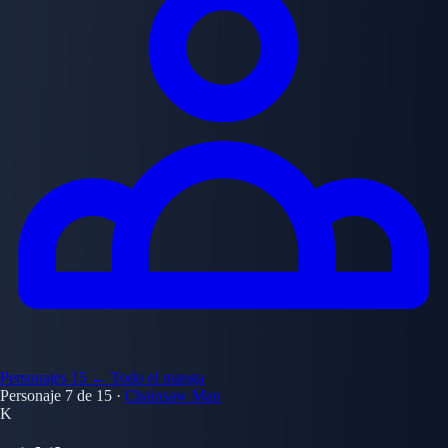
Personajes
15
← Todo el manga
Personaje 7 de 15
·
Chainsaw Man
K