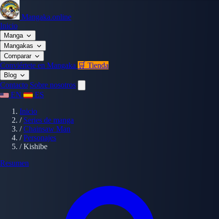
Mangaka.online
Inicio
Manga
Mangakas
Comparar
Conviértete en Mangaka
🛒 Tienda
Blog
Contacto
Sobre nosotros
EN
ES
Inicio
/
Series de manga
/
Chainsaw Man
/
Personajes
/
Kishibe
Resumen