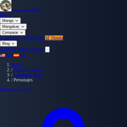
Mangaka.online
Inicio
Manga
Mangakas
Comparar
Conviértete en Mangaka
🛒 Tienda
Blog
Contacto
Sobre nosotros
EN
ES
Inicio
/
Series de manga
/
Chainsaw Man
/
Personajes
Resumen
Arcos
7