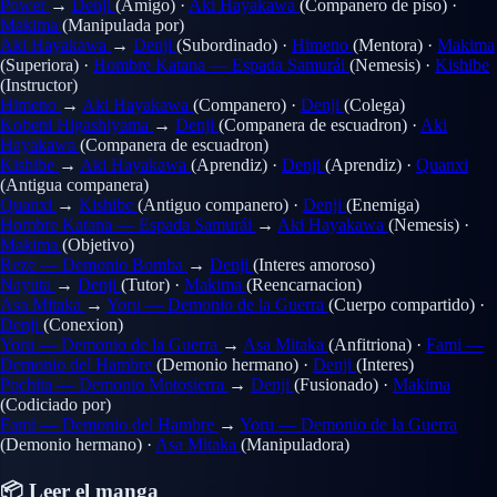
Power
→
Denji
(Amigo)
·
Aki Hayakawa
(Companero de piso)
·
Makima
(Manipulada por)
Aki Hayakawa
→
Denji
(Subordinado)
·
Himeno
(Mentora)
·
Makima
(Superiora)
·
Hombre Katana — Espada Samurái
(Nemesis)
·
Kishibe
(Instructor)
Himeno
→
Aki Hayakawa
(Companero)
·
Denji
(Colega)
Kobeni Higashiyama
→
Denji
(Companera de escuadron)
·
Aki
Hayakawa
(Companera de escuadron)
Kishibe
→
Aki Hayakawa
(Aprendiz)
·
Denji
(Aprendiz)
·
Quanxi
(Antigua companera)
Quanxi
→
Kishibe
(Antiguo companero)
·
Denji
(Enemiga)
Hombre Katana — Espada Samurái
→
Aki Hayakawa
(Nemesis)
·
Makima
(Objetivo)
Reze — Demonio Bomba
→
Denji
(Interes amoroso)
Nayuta
→
Denji
(Tutor)
·
Makima
(Reencarnacion)
Asa Mitaka
→
Yoru — Demonio de la Guerra
(Cuerpo compartido)
·
Denji
(Conexion)
Yoru — Demonio de la Guerra
→
Asa Mitaka
(Anfitriona)
·
Fami —
Demonio del Hambre
(Demonio hermano)
·
Denji
(Interes)
Pochita — Demonio Motosierra
→
Denji
(Fusionado)
·
Makima
(Codiciado por)
Fami — Demonio del Hambre
→
Yoru — Demonio de la Guerra
(Demonio hermano)
·
Asa Mitaka
(Manipuladora)
📦 Leer el manga