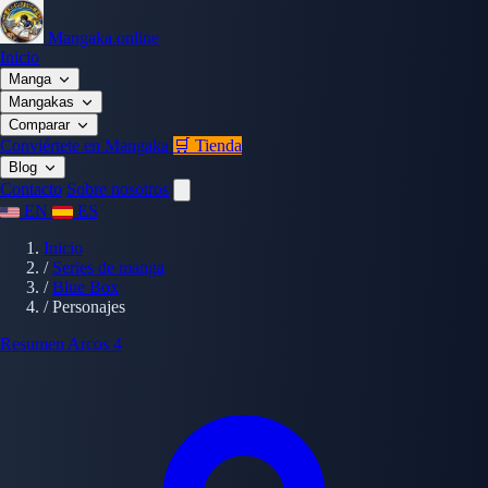
Mangaka.online
Inicio
Manga
Mangakas
Comparar
Conviértete en Mangaka
🛒 Tienda
Blog
Contacto
Sobre nosotros
EN
ES
Inicio
/
Series de manga
/
Blue Box
/
Personajes
Resumen
Arcos
4