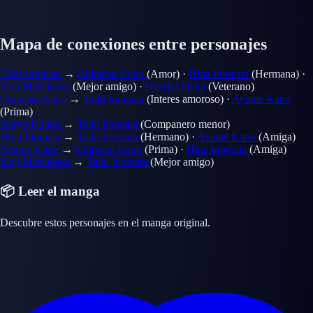
Mapa de conexiones entre personajes
Taiki Inomata
→
Chinatsu Kano
(Amor)
·
Hina Inomata
(Hermana)
·
Koji Matsukaze
(Mejor amigo)
·
Haryu Udaka
(Veterano)
Chinatsu Kano
→
Taiki Inomata
(Interes amoroso)
·
Ayame Kano
(Prima)
Haryu Udaka
→
Taiki Inomata
(Companero menor)
Hina Inomata
→
Taiki Inomata
(Hermano)
·
Ayame Kano
(Amiga)
Ayame Kano
→
Chinatsu Kano
(Prima)
·
Hina Inomata
(Amiga)
Koji Matsukaze
→
Taiki Inomata
(Mejor amigo)
📦 Leer el manga
Descubre estos personajes en el manga original.