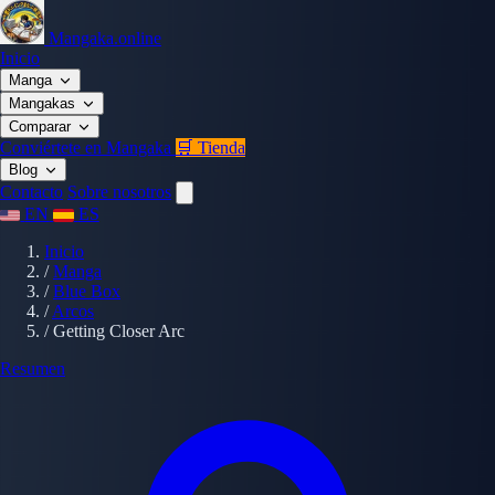
Mangaka.online
Inicio
Manga
Mangakas
Comparar
Conviértete en Mangaka
🛒 Tienda
Blog
Contacto
Sobre nosotros
EN
ES
Inicio
/
Manga
/
Blue Box
/
Arcos
/
Getting Closer Arc
Resumen