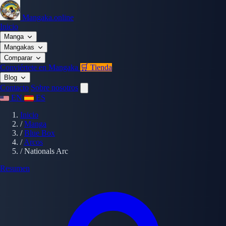
Mangaka.online
Inicio
Manga
Mangakas
Comparar
Conviértete en Mangaka
🛒 Tienda
Blog
Contacto
Sobre nosotros
EN
ES
Inicio
/
Manga
/
Blue Box
/
Arcos
/
Nationals Arc
Resumen