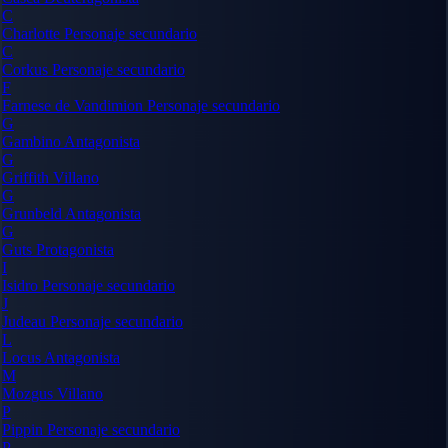
C
Charlotte
Personaje secundario
C
Corkus
Personaje secundario
F
Farnese de Vandimion
Personaje secundario
G
Gambino
Antagonista
G
Griffith
Villano
G
Grunbeld
Antagonista
G
Guts
Protagonista
I
Isidro
Personaje secundario
J
Judeau
Personaje secundario
L
Locus
Antagonista
M
Mozgus
Villano
P
Pippin
Personaje secundario
P