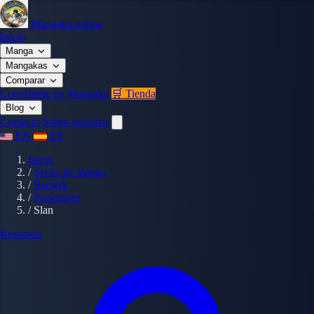
Mangaka.online
Inicio
Manga
Mangakas
Comparar
Conviértete en Mangaka
🛒 Tienda
Blog
Contacto
Sobre nosotros
EN
ES
Inicio
/
Series de manga
/
Berserk
/
Personajes
/
Slan
Resumen