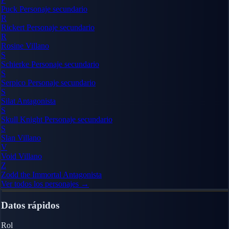
Puck
Personaje secundario
R
Rickert
Personaje secundario
R
Rosine
Villano
S
Schierke
Personaje secundario
S
Serpico
Personaje secundario
S
Silat
Antagonista
S
Skull Knight
Personaje secundario
S
Slan
Villano
V
Void
Villano
Z
Zodd the Immortal
Antagonista
Ver todos los personajes →
Datos rápidos
Rol