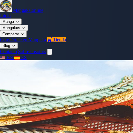
Mangaka.online
Inicio
Manga
Mangakas
Comparar
Conviértete en Mangaka
🛒 Tienda
Blog
Contacto
Sobre nosotros
EN
ES