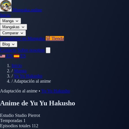
Mangaka.online
Inicio
Manga
Mangakas
Comparar
Conviértete en Mangaka
🛒 Tienda
Blog
Contacto
Sobre nosotros
EN
ES
Inicio
/
Manga
/
Yu Yu Hakusho
/
Adaptación al anime
Adaptación al anime
•
Yu Yu Hakusho
Anime de Yu Yu Hakusho
Estudio
Studio Pierrot
Temporadas
1
Episodios totales
112