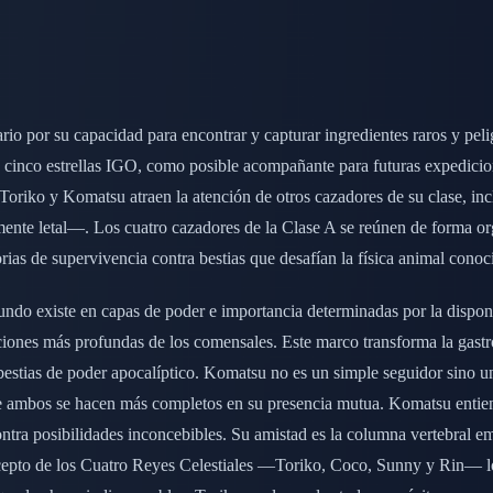
io por su capacidad para encontrar y capturar ingredientes raros y pel
 de cinco estrellas IGO, como posible acompañante para futuras expedi
s, Toriko y Komatsu atraen la atención de otros cazadores de su clase,
nte letal—. Los cuatro cazadores de la Clase A se reúnen de forma org
rias de supervivencia contra bestias que desafían la física animal conoc
 mundo existe en capas de poder e importancia determinadas por la dispo
raciones más profundas de los comensales. Este marco transforma la gast
 bestias de poder apocalíptico. Komatsu no es un simple seguidor sino un
 que ambos se hacen más completos en su presencia mutua. Komatsu entie
ntra posibilidades inconcebibles. Su amistad es la columna vertebral 
oncepto de los Cuatro Reyes Celestiales —Toriko, Coco, Sunny y Rin—