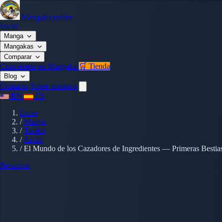
Mangaka.online
Inicio
Manga
Mangakas
Comparar
Conviértete en Mangaka
🛒 Tienda
Blog
Contacto
Sobre nosotros
EN
ES
Inicio
/
Manga
/
Toriko
/
Arcos
/
El Mundo de los Cazadores de Ingredientes — Primeras Bestia
Resumen